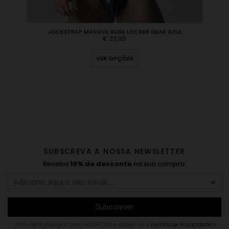
JOCKSTRAP MASSIVE RUDE LOCKER GEAR AZUL
€
23,95
VER OPÇÕES
SUBSCREVA A NOSSA NEWSLETTER
Receba
10% de desconto
na sua compra.
Este site é protegido pelo reCAPTCHA e aplica-se a
Politica de Privacidade
e