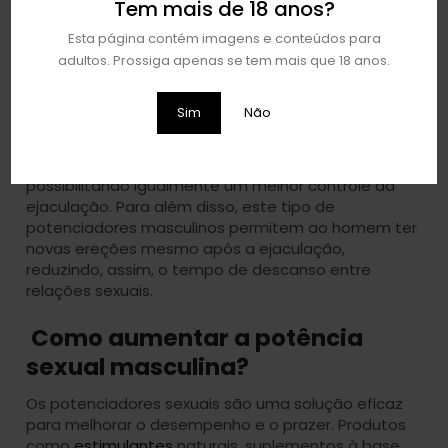
Tem mais de 18 anos?
desempenho. Desfrute das suas relações sexuais ao
máximo!
Esta página contém imagens e conteúdos para
adultos. Prossiga apenas se tem mais que 18 anos.
O que é um potenciador
masculino?
Sim
Não
Os
potenciadores masculinos
, ajudam a promover e
manter uma ereção mais firme e duradoura,
possibilitando igualmente um melhor controle da
ejaculação. Para além disso, este tipo de
potenciadores masculinos permitem ao homem ter
novas ereções mesmo após a ejaculação,
reduzindo, assim, o tempo de descanso entre
relações sexuais.
Como aumentar a potência
sexual masculina?
Os potenciadores sexuais são uma solução eficaz
para melhorar o desempenho e o prazer. Produtos
como
estimulantes
naturais, suplementos à base