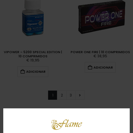
VIPOWER – 5200 SPECIAL EDITION |
POWER ONE FIRE | 10 COMPRIMIDOS
€
38,95
10 COMPRIMIDOS
€
19,95
ADICIONAR
ADICIONAR
1
2
3
Descubra a nossa gama de potenciadores,
masculinos e femininos, e consiga um melhor