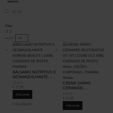
MARCAS
VIT VIT
Filter
Mostrar:
CUIDADOS DE ROSTO
,
CUIDADOS DE ROSTO
,
PHARMA
Home
,
LOÇÕES
BÁLSAMO NUTRITIVO E
CORPORAIS
,
PHARMA
,
DESMAQUILHANTE
Worten
KOREAN BEAUTY |
CREME DIÁRIO
100ML
€
17,95
0
out of 5
CERAMIDE
RESTORATIVE VIT VIT
Adicionar
COSMETICS 50ML
€
13,95
0
out of 5
Vista Rápida
Adicionar