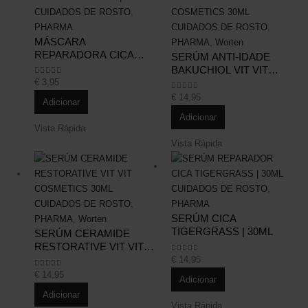
CUIDADOS DE ROSTO
,
Este site é protegido pelo reCAPTCHA e aplica-se a
Politica de Privacidade
e
PHARMA
CUIDADOS DE ROSTO
,
Termos de Serviço
da Google.
MÁSCARA
Social Media
PHARMA
,
Worten
REPARADORA CICA
SERÚM ANTI-IDADE
TIGERGRASS | 20GR
BAKUCHIOL VIT VIT
COSMETICS 30ML
€
3,95
0
out of 5
€
14,95
0
out of 5
Adicionar
Adicionar
Vista Rápida
Vista Rápida
CUIDADOS DE ROSTO
,
CUIDADOS DE ROSTO
,
PHARMA
SERÚM CICA
PHARMA
,
Worten
TIGERGRASS | 30ML
SERÚM CERAMIDE
RESTORATIVE VIT VIT
COSMETICS 30ML
€
14,95
0
out of 5
€
14,95
0
out of 5
Adicionar
Adicionar
Vista Rápida