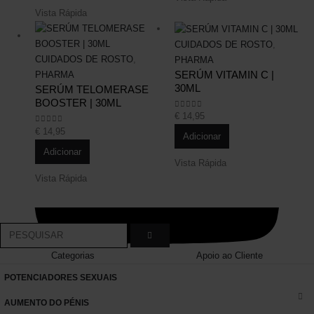
Vista Rápida
CUIDADOS DE ROSTO
,
CUIDADOS DE ROSTO
,
PHARMA
SERÚM VITAMIN C |
PHARMA
30ML
SERÚM TELOMERASE
BOOSTER | 30ML
€
14,95
0
out of 5
€
14,95
0
out of 5
Adicionar
Adicionar
Vista Rápida
Vista Rápida
Categorias
Apoio ao Cliente
POTENCIADORES SEXUAIS
AUMENTO DO PÉNIS