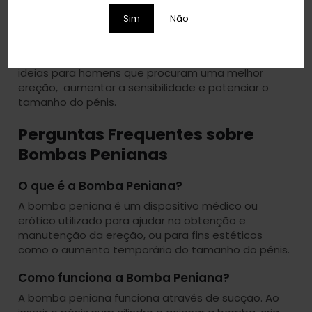
Sim
Não
Descubra a gama de bombas penianas da Flame,
ideias para homens que procuram uma melhor
ereção, aumentar a sensibilidade e potenciar o
tamanho do pénis.
Perguntas Frequentes sobre
Bombas Penianas
O que é a Bomba Peniana?
A bomba peniana é um dispositivo médico ou
erótico utilizado para ajudar na obtenção e
manutenção da ereção, ou para fins estéticos
como o aumento temporário do tamanho do pénis.
Como funciona a Bomba Peniana?
A bomba peniana funciona através de sucção. Ao