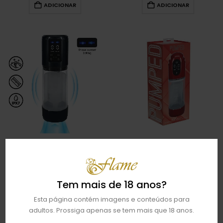
ADICIONAR
ADICIONAR
BOMBA MASTURBADORA PARA O
BOMBA MASTURBADORA
PÉNIS ULTRALIFT (GUN METAL)
TECHNOTHRUST | METALLIC RED
€
72,95
€
72,95
ADICIONAR
ADICIONAR
Tem mais de 18 anos?
Esta página contém imagens e conteúdos para
adultos. Prossiga apenas se tem mais que 18 anos.
…
1
2
10