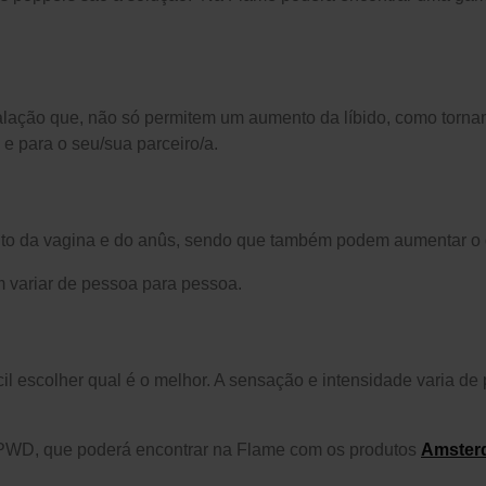
nalação que, não só permitem um aumento da líbido, como torn
 e para o seu/sua parceiro/a.
to da vagina e do anûs, sendo que também podem aumentar o d
m variar de pessoa para pessoa.
cil escolher qual é o melhor. A sensação e intensidade varia 
a PWD, que poderá encontrar na Flame com os produtos
Amster
Serviços
Blog