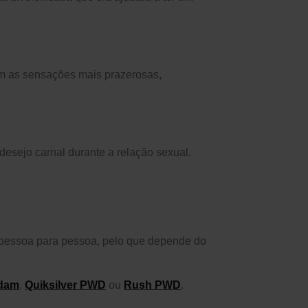
am as sensações mais prazerosas,
esejo carnal durante a relação sexual.
de pessoa para pessoa, pelo que depende do
dam
,
Quiksilver PWD
ou
Rush PWD
.
SUBSCREVA A NOSSA