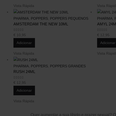
Vista Rápida
Vista Rápi
PHARMA
,
POPPERS
,
POPPERS PEQUENOS
PHARMA
,
AMSTERDAM THE NEW 10ML
AMYL 24M
0
out of 5
0
out of 5
€
10,95
€
12,95
Adicionar
Adicionar
Vista Rápida
Vista Rápi
PHARMA
,
POPPERS
,
POPPERS GRANDES
RUSH 24ML
0
out of 5
€
12,95
Adicionar
Vista Rápida
Quer aumentar a sua líbido e prazer sexual? 