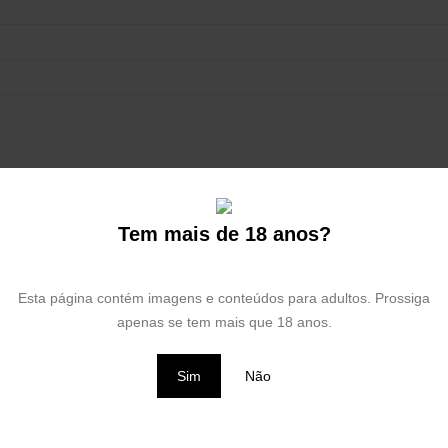
Filtrar
Tem mais de 18 anos?
Esta página contém imagens e conteúdos para adultos. Prossiga
apenas se tem mais que 18 anos.
POPPERS
,
POPPERS PEQUENOS
PHARMA
,
POPPERS
,
POPPER
AM HARDCORE 10ML
AMSTERDAM SPECIAL 10M
Sim
Não
0
out of 5
€
10,95
Adicionar