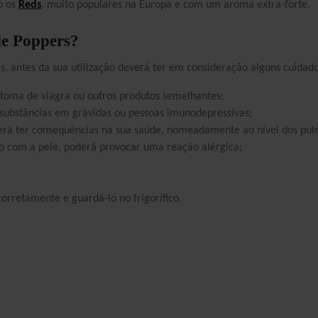
o os
Reds
, muito populares na Europa e com um aroma extra-forte.
Tuppersex
Media
Personal Shopping
Artigos
de Poppers?
Conheça o nosso Blog
Psicologia e Psicoterapia
Contos
s, antes da sua utilização deverá ter em consideração alguns cuidado
APP Flame
Parceiros
 toma de viagra ou outros produtos semelhantes;
s substâncias em grávidas ou pessoas imunodepressivas;
derá ter consequências na sua saúde, nomeadamente ao nível dos pul
to com a pele, poderá provocar uma reação alérgica;
corretamente e guardá-lo no frigorífico.