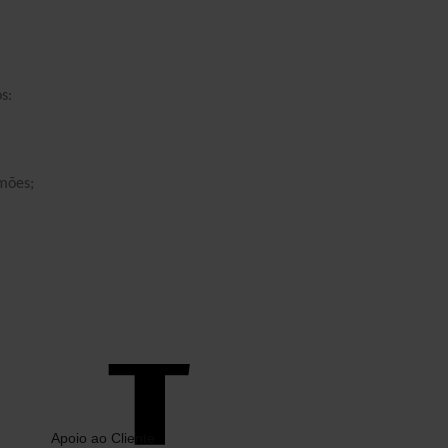
NEWSLETTER
Receba
10% de desconto
na sua
compra.
s:
Este site é protegido pelo reCAPTCHA e
aplica-se a
Politica de Privacidade
e
Termos
mões;
de Serviço
da Google.
Social Media
Apoio ao Cliente