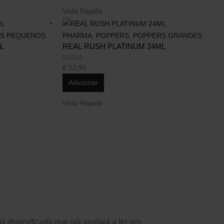
Vista Rápida
S PEQUENOS
PHARMA
,
POPPERS
,
POPPERS GRANDES
L
REAL RUSH PLATINUM 24ML
0
out of 5
€
12,95
Adicionar
Vista Rápida
diversificada que o/a ajudará a ter um