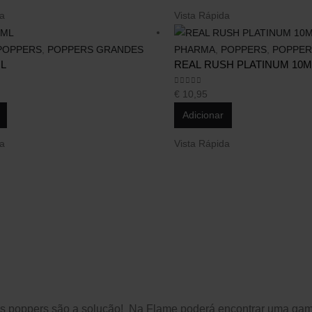
da
Vista Rápida
POPPERS
,
POPPERS GRANDES
PHARMA
,
POPPERS
,
POPPER
L
REAL RUSH PLATINUM 10M
0
out of 5
€
10,95
Adicionar
da
Vista Rápida
Os poppers são a solução! Na Flame poderá encontrar uma gama 