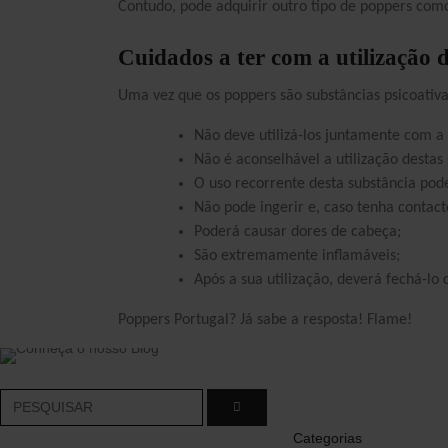
Contudo, pode adquirir outro tipo de poppers com
Quem Somos
Contactos
Termos e Condições
Envios e Devoluções
Cuidados a ter com a utilização 
Política de Privacidade
Modos de Pagamento
Uma vez que os poppers são substâncias psicoativa
Política de Cookies
Portes de Envio
Livro de Reclamações
Métodos de Envio
Não deve utilizá-los juntamente com a
Lojas
Não é aconselhável a utilização desta
O uso recorrente desta substância po
Não pode ingerir e, caso tenha contac
Exercer Direito de
Poderá causar dores de cabeça;
Livre Resolução
São extremamente inflamáveis;
Após a sua utilização, deverá fechá-lo 
Poppers Portugal? Já sabe a resposta! Flame!
Categorias