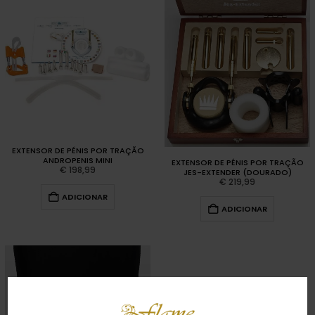
EXTENSOR DE PÉNIS POR TRAÇÃO
ANDROPENIS MINI
EXTENSOR DE PÉNIS POR TRAÇÃO
€
198,99
JES-EXTENDER (DOURADO)
€
219,99
ADICIONAR
ADICIONAR