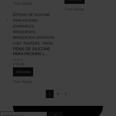
Vista Rápida
Vista Rápida
BRINQUEDOS
,
BRINQUEDOS DIVERSOS
,
LGBT
,
PACKERS
,
TRANS
PÉNIS DE SILICONE
PARA PACKING |
CARAMELO
€
35,95
0
out of 5
Adicionar
Vista Rápida
1
2