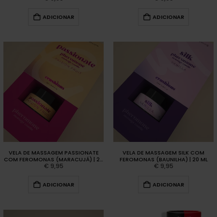
ADICIONAR
ADICIONAR
VELA DE MASSAGEM PASSIONATE
VELA DE MASSAGEM SILK COM
COM FEROMONAS (MARACUJÁ) | 20
FEROMONAS (BAUNILHA) | 20 ML
€
9,95
€
9,95
ML
ADICIONAR
ADICIONAR