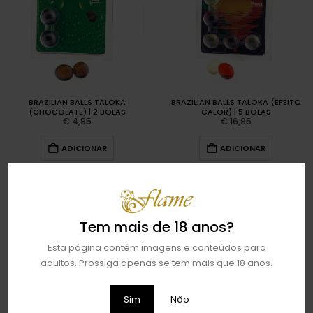
BRAZILIAN BALLS TALOKA
BRAZILIAN BALLS TALOKA (EFEITO
(CHOCOLATE) | 2 BOLAS
CALOR) | 5 BOLAS
€
4,95
€
16,95
ADICIONAR
ADICIONAR
Tem mais de 18 anos?
Esta página contém imagens e conteúdos para
adultos. Prossiga apenas se tem mais que 18 anos.
Sim
Não