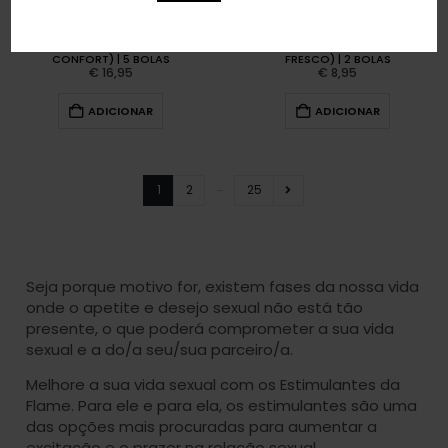
BRAZILIAN BALLS TALOKA (EFEITO
BRAZILIAN BALLS TALOKA (EFEITO
CONFORT) | 5 BOLAS
FRESCO) | 2 BOLAS
€
16,95
€
8,95
ADICIONAR
ADICIONAR
…
1
2
25
Seja porque motivo for, existem fases da nossa vida
onde o apetite e desejo sexual não está tão
presente, o que poderá comprometer a sua vida
sexual e a do/a seu/sua parceiro/a.
Melhore a sua vida sexual com os Estimulantes da
Flame. Para ele e para ela, os estimulantes são uma
das opções mais procuradas para aumentar a
excitação e o prazer na relação sexual.