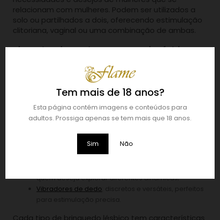
relacionam com mulheres. Podem ser utilizados a
solo ou partilhados a dois, oferecendo estimulação
clitoriana, vaginal ou uma combinação de ambas.
Tipos de Brinquedos para Casais Lésbicos
Existe uma grande diversidade de brinquedos
sexuais para lésbicas disponíveis na Flame Love
Shop. Os mais populares incluem:
Tem mais de 18 anos?
Vibradores de casal
: permitem estimulação
Esta página contém imagens e conteúdos para
simultânea de duas pessoas;
adultos. Prossiga apenas se tem mais que 18 anos.
Dildos duplos
: ideais para penetração partilhada e
maior proximidade entre o casal;
Sim
Não
Estimuladores de clítoris e vaginais
: proporcionam
sensações intensas sem contacto direto;
Arneses com dildo: uma escolha clássica para
quem deseja explorar diferentes dinâmicas;
Vibradores de dedo
: discretos e versáteis, perfeitos
para estimulação precisa.
Cada tipo de brinquedo lésbico tem características