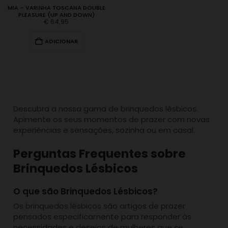
MIA – VARINHA TOSCANA DOUBLE
PLEASURE (UP AND DOWN)
€
64,95
ADICIONAR
Descubra a nossa gama de brinquedos lésbicos.
Apimente os seus momentos de prazer com novas
experiências e sensações, sozinha ou em casal.
Perguntas Frequentes sobre
Brinquedos Lésbicos
O que são Brinquedos Lésbicos?
Os brinquedos lésbicos são artigos de prazer
pensados especificamente para responder às
necessidades e desejos de mulheres que se