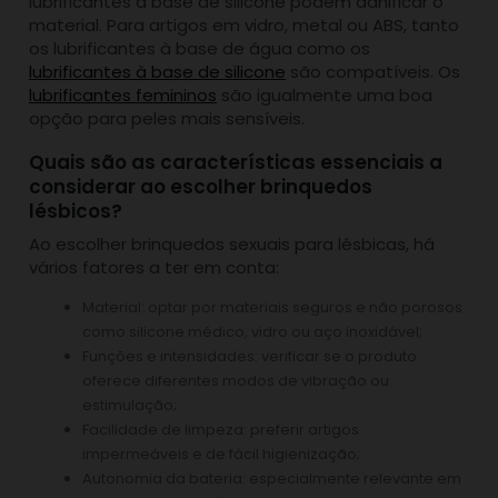
lubrificantes à base de silicone podem danificar o
material. Para artigos em vidro, metal ou ABS, tanto
os lubrificantes à base de água como os
lubrificantes à base de silicone
são compatíveis. Os
lubrificantes femininos
são igualmente uma boa
opção para peles mais sensíveis.
Quais são as características essenciais a
considerar ao escolher brinquedos
lésbicos?
Ao escolher brinquedos sexuais para lésbicas, há
vários fatores a ter em conta:
Material: optar por materiais seguros e não porosos
como silicone médico, vidro ou aço inoxidável;
Funções e intensidades: verificar se o produto
oferece diferentes modos de vibração ou
estimulação;
Facilidade de limpeza: preferir artigos
impermeáveis e de fácil higienização;
Autonomia da bateria: especialmente relevante em