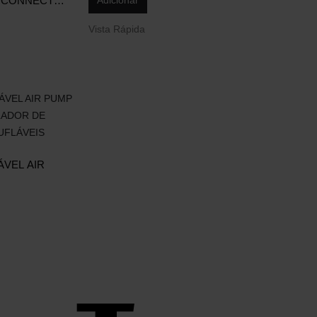
O CONNECT
Adicionar
Vista Rápida
SUBSCREVA A NOSSA
NEWSLETTER
Receba
10% de desconto
na sua
compra.
LADOR DE
UFLÁVEIS
Este site é protegido pelo reCAPTCHA e
ÁVEL AIR
aplica-se a
Politica de Privacidade
e
Termos
de Serviço
da Google.
Social Media