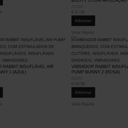
BOOTY 5 COM APLICAÇÃ
SATISFYER
da
0
out of 5
€
67,95
Serviços
Blog
Adicionar
Tuppersex
Media
Vista Rápida
Personal Shopping
Artigos
Psicologia e Psicoterapia
Contos
DOS
,
COM ESTIMULADOR DE
BRINQUEDOS
,
COM ESTIMU
APP Flame
Parceiros
INSUFLÁVEIS
,
INSUFLÁVEIS
CLITÓRIS
,
INSUFLÁVEIS
,
INS
,
VIBRADORES
DIVERSOS
,
VIBRADORES
 RABBIT INSUFLÁVEL AIR
VIBRADOR RABBIT INSUFL
NY 1 (AZUL)
PUMP BUNNY 2 (ROSA)
0
out of 5
€
69,95
Adicionar
da
Vista Rápida