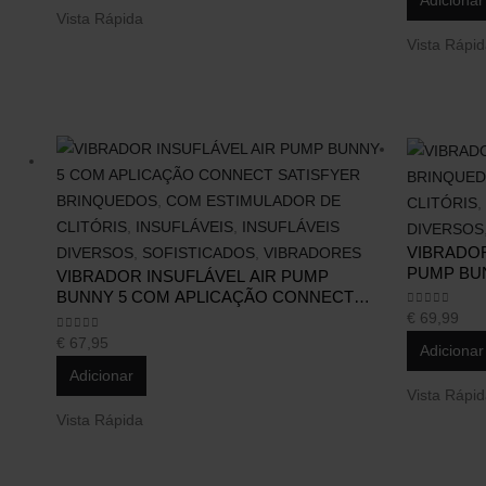
Adicionar
Vista Rápida
Vista Rápi
Informação Legal
Apoio ao Cliente
Quem Somos
Contactos
Termos e Condições
Envios e Devoluções
Política de Privacidade
Modos de Pagamento
BRINQUE
Política de Cookies
Portes de Envio
BRINQUEDOS
,
COM ESTIMULADOR DE
CLITÓRIS
,
Livro de Reclamações
Métodos de Envio
CLITÓRIS
,
INSUFLÁVEIS
,
INSUFLÁVEIS
DIVERSOS
Lojas
VIBRADOR
DIVERSOS
,
SOFISTICADOS
,
VIBRADORES
PUMP BUN
VIBRADOR INSUFLÁVEL AIR PUMP
BUNNY 5 COM APLICAÇÃO CONNECT
Exercer Direito de
SATISFYER
0
out of 5
€
69,99
Livre Resolução
0
out of 5
€
67,95
Adicionar
Adicionar
Vista Rápi
Vista Rápida