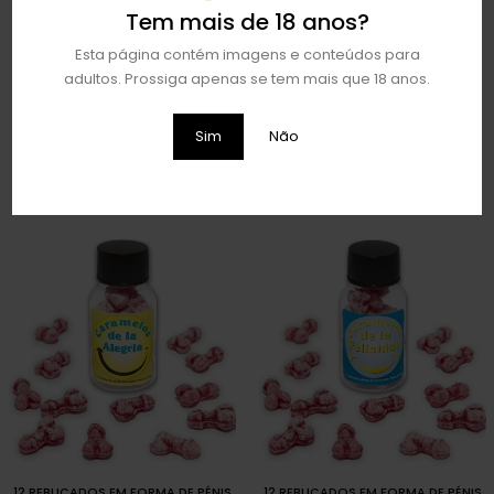
Tem mais de 18 anos?
Esta página contém imagens e conteúdos para
adultos. Prossiga apenas se tem mais que 18 anos.
MÁSCARA DIVERTIDA EM FORMATO
SECRET PLAY BANDA E VÉU A NOIVA
DE PÉNIS
MAIS SEXY
Sim
Não
€
1,95
€
11,95
ADICIONAR
ADICIONAR
12 REBUÇADOS EM FORMA DE PÉNIS
12 REBUÇADOS EM FORMA DE PÉNIS