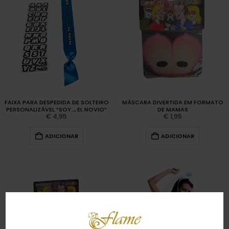
FAIXA PARA DESPEDIDA DE SOLTEIRO
MÁSCARA DIVERTIDA EM FORMATO
PERSONALIZÁVEL “SOY…, EL NOVIO”
DE MAMAS
€
4,95
€
1,95
ADICIONAR
ADICIONAR