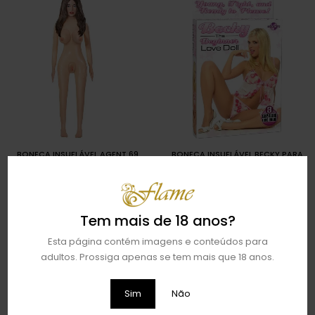
BONECA INSUFLÁVEL BECKY PARA
BONECA INSUFLÁVEL AGENT 69
€
385,95
INICIANTES
€
35,95
ADICIONAR
ADICIONAR
Tem mais de 18 anos?
Esta página contém imagens e conteúdos para
adultos. Prossiga apenas se tem mais que 18 anos.
Sim
Não