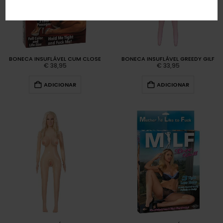
BONECA INSUFLÁVEL CUM CLOSE
BONECA INSUFLÁVEL GREEDY GILF
€
38,95
€
33,95
ADICIONAR
ADICIONAR