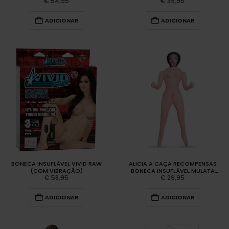
€
54,95
€
39,95
ADICIONAR
ADICIONAR
BONECA INSUFLÁVEL VIVID RAW
ALICIA A CAÇA RECOMPENSAS
(COM VIBRAÇÃO)
BONECA INSUFLÁVEL MULATA
€
58,95
€
29,95
CRUSHIOUS
ADICIONAR
ADICIONAR