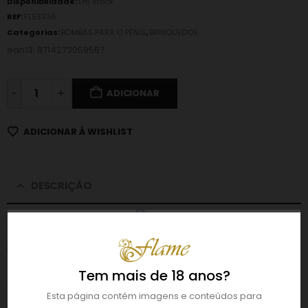
Disponibilidade:
Em stock
REF:
FL53336
Categorias:
BOMBAS PARA O PÉNIS
,
BRINQUEDOS
ean13: 8714273059567
-
ADICIONAR
ADICIONAR À WISHLIST
DESCRIÇÃO
A bomba masturbadora Technothrust oferece-lhe amplas
possibilidades de crescimento, de forma manual ou
automática. A manga de inserção suave garante uma
Tem mais de 18 anos?
experiência confortável.
Esta página contém imagens e conteúdos para
Surpreenda-se sempre com o tamanho que pode alcançar!