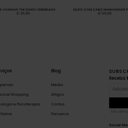
S VAGINAIS THE DUKES VERMELHAS
DILDO COM CABO MANHANDLER 
€
39,95
€
59,95
rviços
Blog
SUBSC
Receba
persex
Media
sonal Shopping
Artigos
cologia e Psicoterapia
Contos
Este site é
 Flame
Parceiros
Social Me