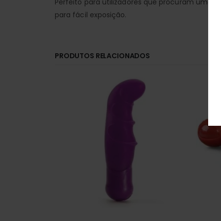
Perfeito para utilizadores que procuram uma s
para fácil exposição.
PRODUTOS RELACIONADOS