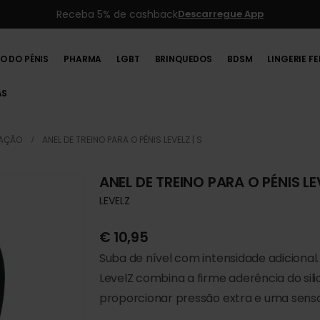
Receba 5% de cashback
Descarregue App
O DO PÉNIS
PHARMA
LGBT
BRINQUEDOS
BDSM
LINGERIE F
AS
RAÇÃO
ANEL DE TREINO PARA O PÉNIS LEVELZ | S
ANEL DE TREINO PARA O PÉNIS LEV
LEVELZ
€
10,95
Suba de nível com intensidade adicional.
LevelZ combina a firme aderência do si
proporcionar pressão extra e uma sens