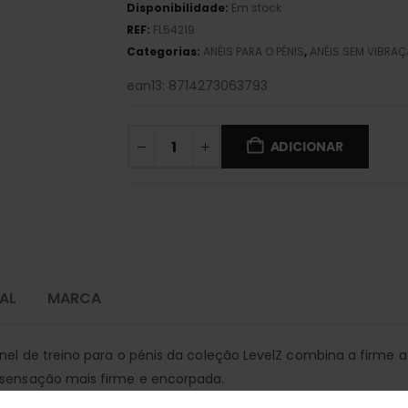
Disponibilidade:
Em stock
REF:
FL54219
Categorias:
ANÉIS PARA O PÉNIS
,
ANÉIS SEM VIBRA
ean13: 8714273063793
ADICIONAR
AL
MARCA
 anel de treino para o pénis da coleção LevelZ combina a firm
 sensação mais firme e encorpada.