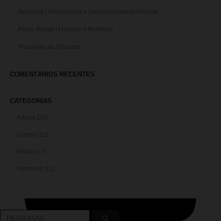
Apessoar | Psicoterapia e Desenvolvimento Pessoal
Pelvic Rehab | Homens e Mulheres
Psicologia do Orgasmo
COMENTÁRIOS RECENTES
CATEGORIAS
Artigos
(25)
Contos
(12)
Media
(17)
Parceiros
(11)