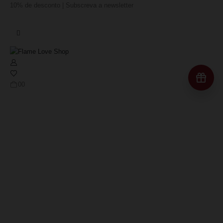
10% de desconto | Subscreva a newsletter
Re
0
0