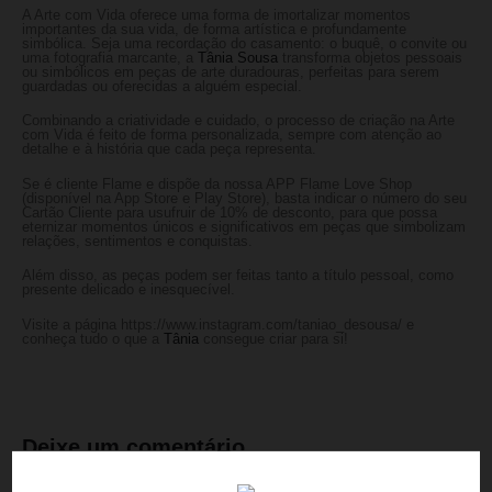
A Arte com Vida oferece uma forma de imortalizar momentos
importantes da sua vida, de forma artística e profundamente
simbólica. Seja uma recordação do casamento: o buquê, o convite ou
uma fotografia marcante, a
Tânia Sousa
transforma objetos pessoais
ou simbólicos em peças de arte duradouras, perfeitas para serem
guardadas ou oferecidas a alguém especial.
Combinando a criatividade e cuidado, o processo de criação na Arte
com Vida é feito de forma personalizada, sempre com atenção ao
detalhe e à história que cada peça representa.
Se é cliente Flame e dispõe da nossa APP Flame Love Shop
(disponível na App Store e Play Store), basta indicar o número do seu
Cartão Cliente para usufruir de 10% de desconto, para que possa
eternizar momentos únicos e significativos em peças que simbolizam
relações, sentimentos e conquistas.
Além disso, as peças podem ser feitas tanto a título pessoal, como
presente delicado e inesquecível.
Visite a página https://www.instagram.com/taniao_desousa/ e
conheça tudo o que a
Tânia
consegue criar para si!
Deixe um comentário
SUBSCREVA A NOSSA NEWSLETTER