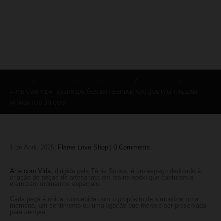
INICIO
BLOG SEXUALIDADE E LIFESTYLE
PARCEIROS
ARTE COM VIDA | ETERNIZAÇÕES EM RESINA EPÓXI QUE IMORTALIZAM
MOMENTOS ÚNICOS
1 de Abril, 2025
Flame Love Shop
0 Comments
Arte com Vida
, dirigida pela Tânia Sousa, é um espaço dedicado à
criação de peças de artesanato em resina epóxi que capturam e
eternizam momentos especiais.
Cada peça é única, concebida com o propósito de simbolizar uma
memória, um sentimento ou uma ligação que merece ser preservada
para sempre.