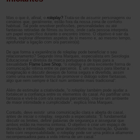
Mas o que é, afinal, o
roleplay
?
Trata-se de assumir personagens ou
cenários que, geralmente, estão fora da nossa zona de conforto
habitual. Tal pode envolver profissões, personalidades ou até
fantasias retiradas de filmes ou livros, onde cada pessoa interpreta
um papel específico durante o encontro íntimo. O objetivo é sair da
rotina, explorar diferentes aspetos de si mesmo e, ao mesmo tempo,
aprofundar a ligação com o/a parceiro(a).
De que forma a experiência de roleplay pode beneficiar o seu
relacionamento? Segundo Irina Marques, especialista em Sexologia
Educacional e diretora da marca portuguesa de lojas para a
sexualidade
Flame Love Shop
, “o
roleplay
é uma excelente forma de
comunicação íntima entre os parceiros. É um espaço para libertar a
imaginação e discutir desejos de forma segura e divertida, assim
como uma excelente forma de promover o diálogo sobre fantasias,
algo que nem sempre é fácil num ambiente mais tradicional“.
Além de estimular a criatividade, “o
roleplay
também pode ajudar a
fortalecer a confiança entre os elementos do casal. Ao partilhar uma
fantasia e vivê-la com o/a seu/sua parceiro(a), cria-se um ambiente
de maior intimidade e cumplicidade”, explica Irina Marques.
Contudo, deve existir uma comunicação clara e aberta do casal,
antes de iniciar o roleplay, segundo a especialista: “É fundamental
discutir os limites, definir palavras de segurança e assegurar que
ambos estão na mesma sintonia. O objetivo é criar um espaço de
diversão e intimidade, não gerar desconforto ou frustração. Quando
feito com responsabilidade, o
roleplay
pode ser uma prática altamente
recompensadora para a vida íntima de um casal.”