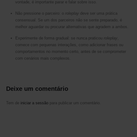
vontade, é importante parar e falar sobre isso.
Não pressione o parceiro: o
roleplay
deve ser uma prática
consensual. Se um dos parceiros não se sente preparado, é
melhor aguardar ou procurar alternativas que agradem a ambos.
Experimente de forma gradual: se nunca praticou
roleplay
,
comece com pequenas interações, como adicionar frases ou
comportamentos no momento certo, antes de se comprometer
com cenários mais complexos.
Deixe um comentário
SUBSCREVA A NOSSA NEWSLETTER
Tem de
iniciar a sessão
para publicar um comentário.
Receba
10% de desconto
na sua compra.