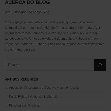
ACERCA DO BLOG
Este site é protegido pelo reCAPTCHA e aplica-se a
Politica de Privacidade
e
Termos de Serviço
da Google.
Bem-vindos(as) ao nosso Blog
Social Media
Este espaço é dedicado a conteúdos que ajudam a explorar a
sexualidade e um estilo de vida de forma aberta e informada. Aqui,
abordamos temas variados que vão desde a saúde sexual até a
autodescoberta. O nosso objetivo é desmistificar tabus e oferecer
conselhos práticos. Junte-se a nós nessa jornada de aprendizagem e
crescimento pessoal.
ARTIGOS RECENTES
Apessoar | Psicoterapia e Desenvolvimento Pessoal
Pelvic Rehab | Homens e Mulheres
Psicologia do Orgasmo