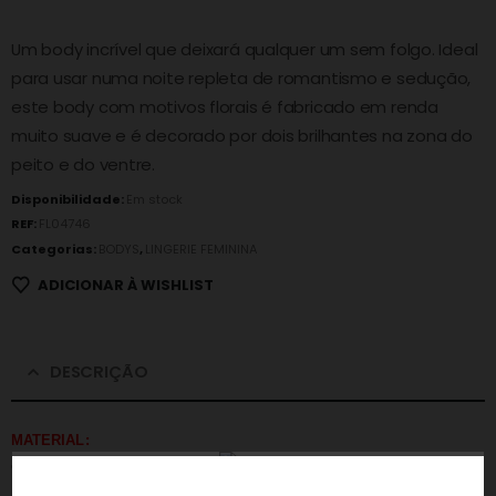
Um body incrível que deixará qualquer um sem folgo. Ideal
para usar numa noite repleta de romantismo e sedução,
este body com motivos florais é fabricado em renda
muito suave e é decorado por dois brilhantes na zona do
peito e do ventre.
Disponibilidade:
Em stock
REF:
FL04746
Categorias:
BODYS
,
LINGERIE FEMININA
ADICIONAR À WISHLIST
DESCRIÇÃO
MATERIAL:
90% Poliéster, 10% Elastano.