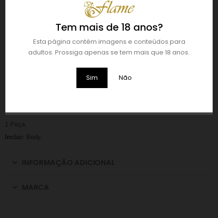
DESCRIÇÃO:
Um body incrível que deixará qualquer um sem folgo. Ideal para usar
Tem mais de 18 anos?
numa noite repleta de romantismo e sedução, este body com motivos
Esta página contém imagens e conteúdos para
florais é fabricado em renda muito suave e é decorado por dois
adultos. Prossiga apenas se tem mais que 18 anos.
brilhantes na zona do peito e do ventre. As suas copas triangulares
embelezam o seu peito e a abertura na zona íntima irá fazer disparar
Sim
Não
corações. Um produto de alta qualidade da Chilirose, apresentado numa
caixa elegante.
FORMATO:
1 Peça.
Inclui:
Body.
INFORMAÇÃO ADICIONAL
MARCA