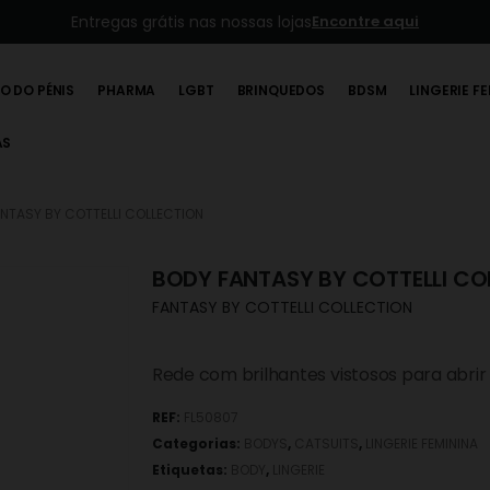
Entregas grátis nas nossas lojas
Encontre aqui
O DO PÉNIS
PHARMA
LGBT
BRINQUEDOS
BDSM
LINGERIE F
AS
NTASY BY COTTELLI COLLECTION
BODY FANTASY BY COTTELLI CO
FANTASY BY COTTELLI COLLECTION
Rede com brilhantes vistosos para abrir 
REF:
FL50807
Categorias:
BODYS
,
CATSUITS
,
LINGERIE FEMININA
Etiquetas:
BODY
,
LINGERIE