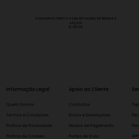
R-3534 BRANCA
CONJUNTO PRETO COM DETALHES DE RENDA E
LAÇOS
€
68,95
Informação Legal
Apoio ao Cliente
Se
Quem Somos
Contactos
Tup
Termos e Condições
Envios e Devoluções
Per
Política de Privacidade
Modos de Pagamento
Psi
Política de Cookies
Portes de Envio
APP