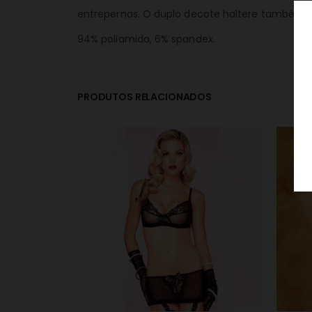
entrepernas. O duplo decote haltere também p
94% poliamida, 6% spandex.
PRODUTOS RELACIONADOS