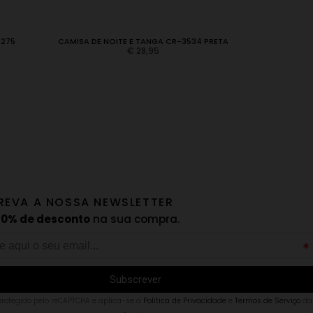
3275
CAMISA DE NOITE E TANGA CR-3534 PRETA
VEST
€
28,95
REVA A NOSSA NEWSLETTER
10% de desconto
na sua compra.
 protegido pelo reCAPTCHA e aplica-se a
Politica de Privacidade
e
Termos de Serviço
da