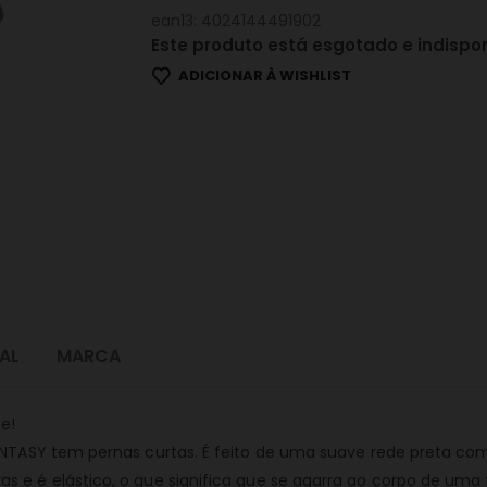
ean13: 4024144491902
Este produto está esgotado e indispon
ADICIONAR À WISHLIST
AL
MARCA
te!
FANTASY tem pernas curtas. É feito de uma suave rede preta com
s e é elástico, o que significa que se agarra ao corpo de um