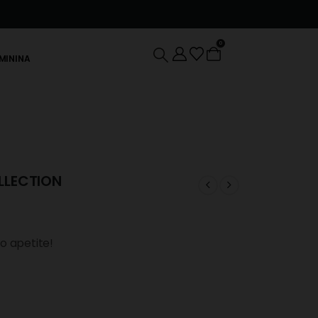
0
EMININA
LLECTION
o apetite!