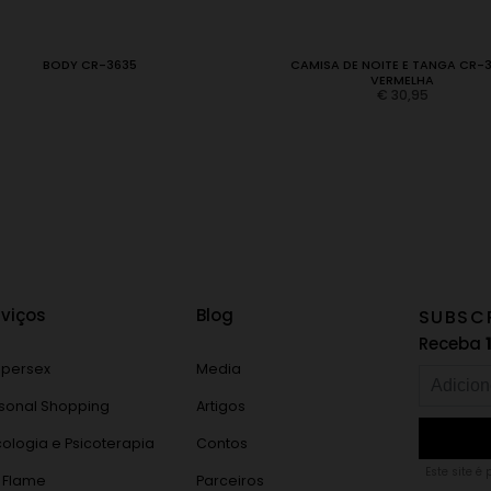
BODY CR-3635
CAMISA DE NOITE E TANGA CR-
VERMELHA
€
30,95
rviços
Blog
SUBSC
Receba
persex
Media
sonal Shopping
Artigos
cologia e Psicoterapia
Contos
Este site é
 Flame
Parceiros