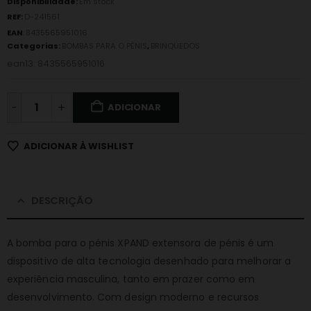
Disponibilidade:
Em stock
REF:
D-241561
EAN
:
8435565951016
Categorias:
BOMBAS PARA O PÉNIS
,
BRINQUEDOS
ean13: 8435565951016
-
ADICIONAR
ADICIONAR À WISHLIST
DESCRIÇÃO
A bomba para o pénis XPAND extensora de pénis é um
dispositivo de alta tecnologia desenhado para melhorar a
experiência masculina, tanto em prazer como em
desenvolvimento. Com design moderno e recursos