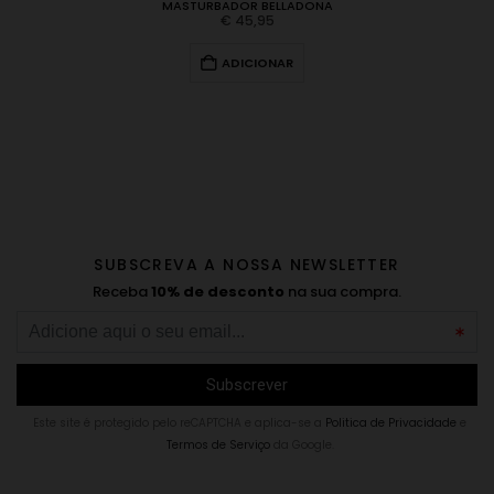
MASTURBADOR BELLADONA
€
45,95
ADICIONAR
SUBSCREVA A NOSSA NEWSLETTER
Receba
10% de desconto
na sua compra.
Este site é protegido pelo reCAPTCHA e aplica-se a
Politica de Privacidade
e
Termos de Serviço
da Google.