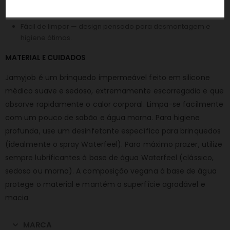
Recarregável por USB — bateria de longa duração.
Impermeável — uso no duche e limpeza facilitada.
Fácil de limpar — design pensado para desmontagem e
higiene ótimas.
MATERIAL E CUIDADOS
Jamyjob é um brinquedo impermeável feito em silicone
médico suave e sedoso, extremamente escorregadio e que
absorve rapidamente o calor corporal. Limpa-se facilmente
com um pouco de sabão e água morna. Para higiene
profunda, use um desinfetante específico para brinquedos
(idealmente o spray Waterfeel). Para máximo prazer, utilize
sempre lubrificantes à base de água Waterfeel (clássico,
sedoso ou morno). A composição vegana à base de água
protege o material e mantém a superfície agradável e
macia.
MARCA