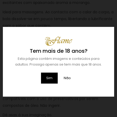
excitantes com apaixonado aroma a morango.
Ideal para massagens. Ao contacto com o calor do corpo, a
bola dissolve-se em pouco tempo, libertando o lubrificante
com o sabor que contém.
Modo de uso:
enxague as suas mãos com água e envolva
a bola brasileira durante 3 a 4 minutos até que comece a
dissolver um pouco de óleo, depois coloque-a na zona
Tem mais de 18 anos?
erógena e massaje suavemente até que liberte todo o seu
Esta página contém imagens e conteúdos para
óleo, proporcionando uma explosão de prazer e aroma.
adultos. Prossiga apenas se tem mais que 18 anos.
Precauções:
conservar à temperatura ambiente e
Sim
Não
protegido da luz solar e da humidade, manter fora do
alcance das crianças e não colocar na área dos olhos ou
em feridas. Podem ser usadas anal e vaginalmente. Não são
compatíveis com o uso de preservativos por serem
compostas de óleo. Não ingerir.
Dê asas à sua imaginação.