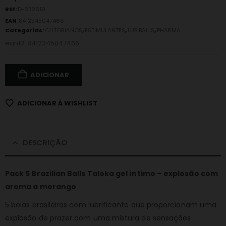
REF:
D-232619
EAN
:
8412345047466
Categorias:
CLITORIANOS
,
ESTIMULANTES
,
LUB BALLS
,
PHARMA
ean13: 8412345047466
ADICIONAR
ADICIONAR À WISHLIST
DESCRIÇÃO
Pack 5 Brazilian Balls Taloka gel íntimo – explosão com
aroma a morango
5 bolas brasileiras com lubrificante que proporcionam uma
explosão de prazer com uma mistura de sensações