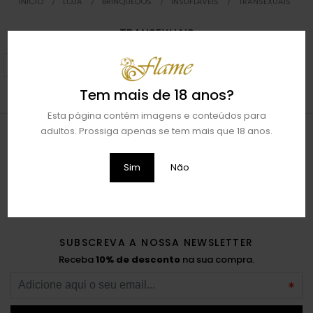
INICIO
LOJA
BRINQUEDOS
INSUFLÁVEIS
TRANSEXUAIS
TRANSEXUAIS
Tem mais de 18 anos?
Esta página contém imagens e conteúdos para
adultos. Prossiga apenas se tem mais que 18 anos.
Sim
Não
SUBSCREVA A NOSSA NEWSLETTER
Receba
10% de desconto
na sua compra.