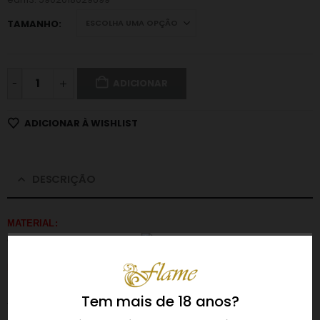
TAMANHO
-
ADICIONAR
ADICIONAR À WISHLIST
DESCRIÇÃO
MATERIAL:
90% Nylon, 10% Elastano.
DESCRIÇÃO:
Uma camisa de noite muito elegante, fabricada em malha preta
Tem mais de 18 anos?
translúcida, aberta à frente. É rematada com folhos e um laço de cetim