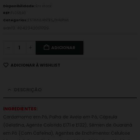
Disponibilidade:
Em stock
REF:
FL05540
Categorias:
ESTIMULANTES
,
PHARMA
ean13: 4042342001709
ADICIONAR
ADICIONAR À WISHLIST
DESCRIÇÃO
INGREDIENTES:
Cardamomo em Pó, Palha de Aveia em Pó, Cápsula
(Gelatina, Agente Colorido E171 e E132), Sémen de Guaraná
em Pó (Com Cafeína), Agentes de Enchimento: Celulose