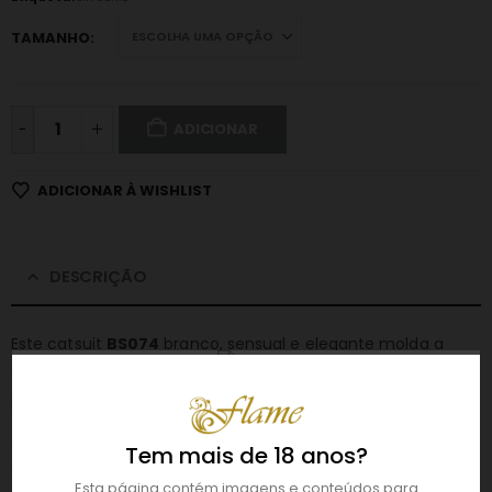
TAMANHO
-
ADICIONAR
ADICIONAR À WISHLIST
DESCRIÇÃO
Este catsuit
BS074
branco, sensual e elegante molda a
silhueta feminina, realçando as curvas com um ajuste
perfeito.
O padrão floral delicado adiciona um toque de sofisticação,
Tem mais de 18 anos?
enquanto as tiras nas coxas criam a ilusão de ligas,
Esta página contém imagens e conteúdos para