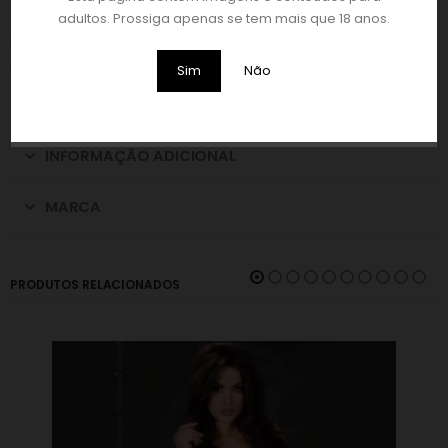
tornando o visual ainda mais provocante.
adultos. Prossiga apenas se tem mais que 18 anos.
Fabricado com materiais de elevada qualidade, é a escolha
ideal para momentos de pura sedução.
Sim
Não
Material
: 80% poliamida e 20% elastano
INFORMAÇÃO ADICIONAL
MARCA
PRODUTOS RELACIONADOS