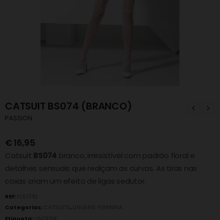
CATSUIT BS074 (BRANCO)
PASSION
€
16,95
Catsuit
BS074
branco, irresistível com padrão floral e
detalhes sensuais que realçam as curvas. As tiras nas
coxas criam um efeito de ligas sedutor.
REF:
FL51742
Categorias:
CATSUITS
,
LINGERIE FEMININA
Etiqueta:
LINGERIE