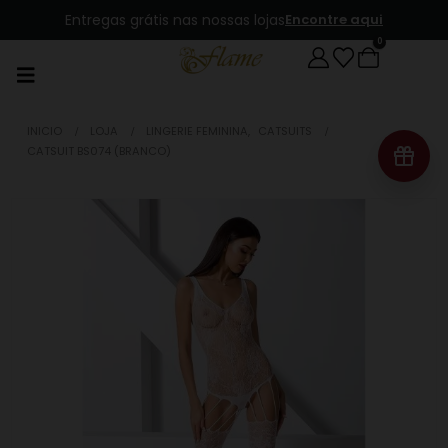
MBWay disponível para pagamento
0
INICIO
LOJA
LINGERIE FEMININA
,
CATSUITS
CATSUIT BS074 (BRANCO)