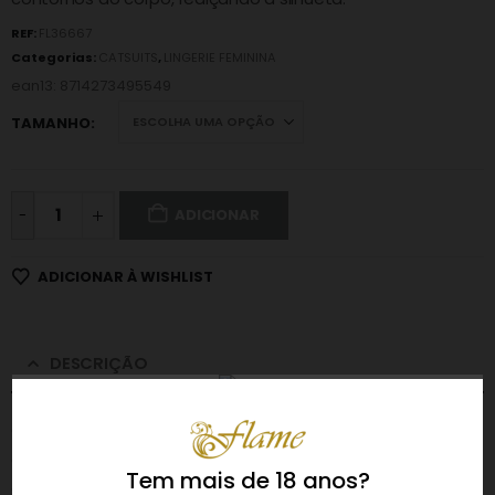
REF:
FL36667
Categorias:
CATSUITS
,
LINGERIE FEMININA
ean13: 8714273495549
TAMANHO
-
ADICIONAR
ADICIONAR À WISHLIST
DESCRIÇÃO
Catsuit
CRISS CROSS NECK
com efeito de ligas em padrão
de rede com decote barco, que deixa os ombros à mostra
Tem mais de 18 anos?
de forma sensual e elegante.