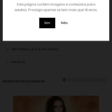
Esta página contém imagens e conteúdos para
Pode ser usado com ou sem os ombros à mostra,
adultos. Prossiga apenas se tem mais que 18 anos.
conforme preferir. Feito em material elástico, ajusta-se
perfeitamente aos contornos do corpo, realçando a
Sim
Não
silhueta.
Está disponível nos tamanhos S a L.
INFORMAÇÃO ADICIONAL
MARCA
PRODUTOS RELACIONADOS