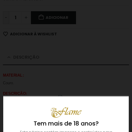
-
ADICIONAR
ADICIONAR À WISHLIST
DESCRIÇÃO
MATERIAL:
Couro.
DESCRIÇÃO:
Torne-se amo ou submisso! Experimente este chicote feito em couro
trançado para maior satisfação. Tem uma alça no punho para facilitar a
utilização e arrumação. Ideal para casais que querem apimentar a sua
Tem mais de 18 anos?
relação.