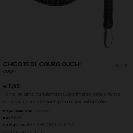
CHICOTE DE COURO OUCH!
OUCH!
€
11,95
Torne-se amo ou submisso! Experimente este chicote
feito em couro trançado para maior satisfação.
Disponibilidade:
Em stock
REF:
FL13819
Categorias:
BDSM
,
CHICOTES E CHIBATAS
ean13: 8714273302137