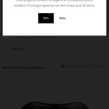
Esta página contém imagens e conteúdos para
DIMENSÕES:
adultos. Prossiga apenas se tem mais que 18 anos.
1,94 m de comprimento.
COR:
Sim
Não
Preto.
INFORMAÇÃO ADICIONAL
MARCA
PRODUTOS RELACIONADOS