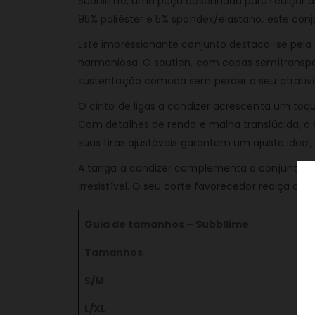
Subbllime, uma peça desenhada para realçar 
95% poliéster e 5% spandex/elastano, este con
Este impressionante conjunto destaca-se pela 
harmoniosa. O soutien, com copas semitranspa
sustentação cómoda sem perder o seu atrativo.
O cinto de ligas a condizer acrescenta um to
Com detalhes de renda e malha translúcida, o ci
suas tiras ajustáveis garantem um ajuste ideal
A tanga a condizer complementa o conjunto c
irresistível. O seu corte favorecedor realça as
Guia de tamanhos – Subbllime
Tamanhos
S/M
L/XL