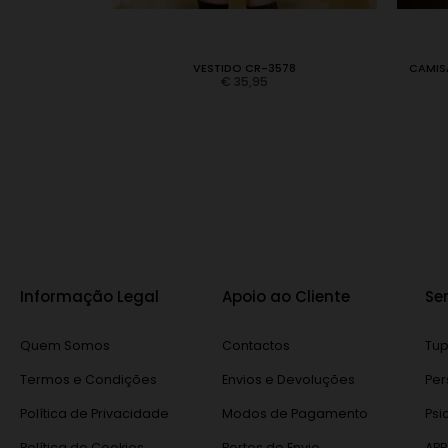
443 VERMELHA
VESTIDO CR-3578
CAMIS
€
35,95
Informação Legal
Apoio ao Cliente
Se
Quem Somos
Contactos
Tup
Termos e Condições
Envios e Devoluções
Per
Política de Privacidade
Modos de Pagamento
Psi
Política de Cookies
Portes de Envio
APP