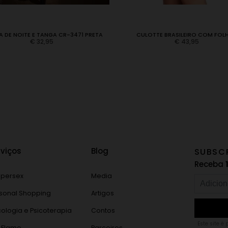
A DE NOITE E TANGA CR-3471 PRETA
CULOTTE BRASILEIRO COM FOL
€
32,95
€
43,95
rviços
Blog
SUBSC
Receba
persex
Media
sonal Shopping
Artigos
cologia e Psicoterapia
Contos
Este site é
 Flame
Parceiros