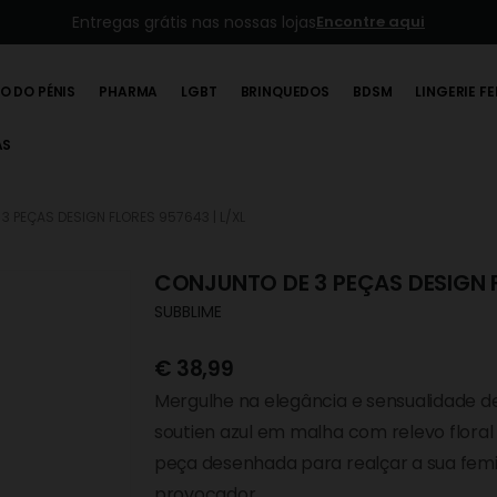
Entregas grátis nas nossas lojas
Encontre aqui
O DO PÉNIS
PHARMA
LGBT
BRINQUEDOS
BDSM
LINGERIE F
AS
3 PEÇAS DESIGN FLORES 957643 | L/XL
CONJUNTO DE 3 PEÇAS DESIGN F
SUBBLIME
€
38,99
Mergulhe na elegância e sensualidade d
soutien azul em malha com relevo floral 
peça desenhada para realçar a sua femi
provocador.