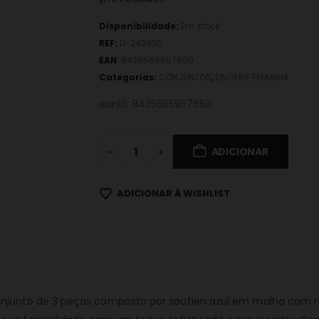
Disponibilidade:
Em stock
REF:
D-242930
EAN
:
8435565957650
Categorias:
CONJUNTOS
,
LINGERIE FEMININA
ean13: 8435565957650
ADICIONAR
ADICIONAR À WISHLIST
njunto de 3 peças composto por soutien azul em malha com rele