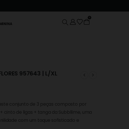
0
EMININA
LORES 957643 | L/XL
este conjunto de 3 peças composto por
+ cinto de ligas + tanga da Subbllime, uma
nilidade com um toque sofisticado e