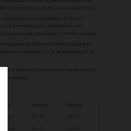
onfecionado com uma requintada mistura de
suas curvas com um ajuste favorecedor e leve.
a delicadeza e a sensualidade de forma
usto de forma elegante, oferecendo uma
e personalizado para maior conforto e realce.
m meias para um
look
ainda mais impactante.
ilhueta e conferindo um ar de sofisticação. As
ncias e detalhes florais para um acabamento
 sensualidade.
Italy
France
Russia
38-44
36-38
40-46
46-48
40-42
48-50