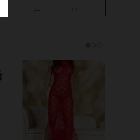
50
44
52