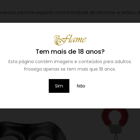
erosa permite explorar uma infinidade de técnicas e estilos,
entes, convida-o a mergulhar no prazer do jogo com cordas, ele
Tem mais de 18 anos?
nesa Ouch! e transforme cada momento numa experiência inte
Esta página contém imagens e conteúdos para adultos.
Prossiga apenas se tem mais que 18 anos.
Sim
Não