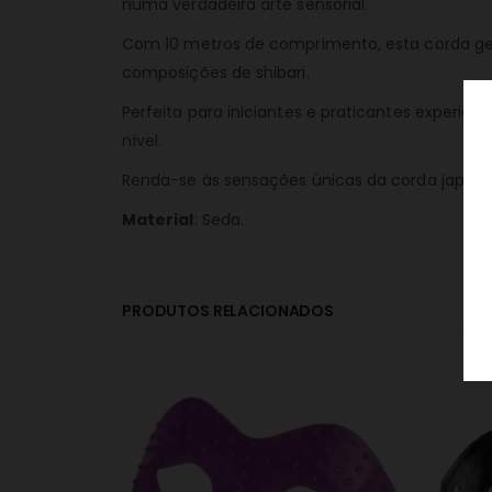
numa verdadeira arte sensorial.
Com 10 metros de comprimento, esta corda gen
composições de shibari.
Perfeita para iniciantes e praticantes experi
nível.
Renda-se às sensações únicas da corda japo
Material
: Seda.
PRODUTOS RELACIONADOS