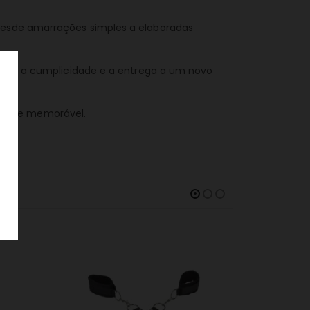
 desde amarrações simples a elaboradas
vando a cumplicidade e a entrega a um novo
nsa e memorável.