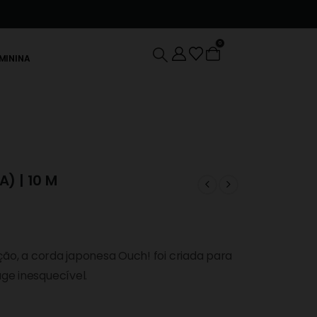
0
EMININA
) | 10 M
ção, a corda japonesa Ouch! foi criada para
ge inesquecível.