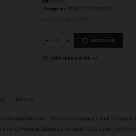
REF:
FL38511
Categorias:
BDSM
,
CORDAS PARA SEXO
ean13: 8714273927774
ADICIONAR
ADICIONAR À WISHLIST
AL
MARCA
 corda japonesa Ouch! foi criada para proporcionar uma experi
ente confortável, desliza suavemente sobre a pele, transfo