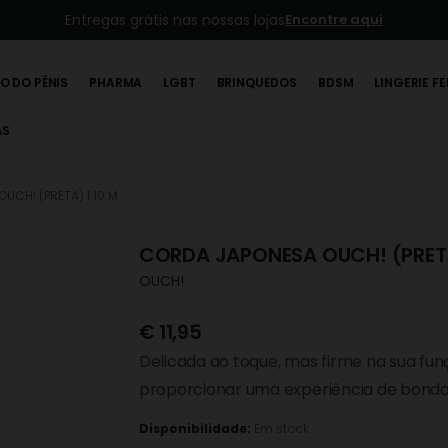
MBWay disponível para pagamento
O DO PÉNIS
PHARMA
LGBT
BRINQUEDOS
BDSM
LINGERIE F
AS
UCH! (PRETA) | 10 M
CORDA JAPONESA OUCH! (PRETA
OUCH!
€
11,95
Delicada ao toque, mas firme na sua fun
proporcionar uma experiência de bonda
Disponibilidade:
Em stock