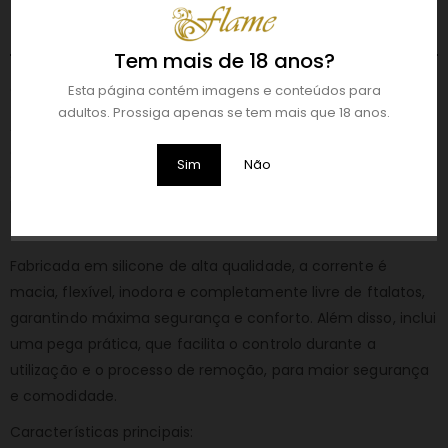
DESCRIÇÃO
Tem mais de 18 anos?
CORRENTE DE BOLAS ANAIS – MALESATION
Esta página contém imagens e conteúdos para
adultos. Prossiga apenas se tem mais que 18 anos.
A corrente de bolas anais é perfeita para quem deseja
explorar novas sensações de forma confortável e segura. O
Sim
Não
seu design inovador e ergonómico adapta-se
perfeitamente à anatomia, e oferecem uma experiência
agradável e controlada.
Fabricada em silicone de alta qualidade, a corrente é
macia, flexível, inodora e completamente livre de ftalatos,
garantindo máxima segurança e conforto. Além disso, inclui
uma pega prática, que facilita o controlo durante a
utilização e o processo de remoção, para maior segurança
e comodidade.
Características principais: