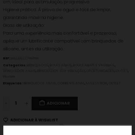
cm, ideal para estimulação progressiva.
Higiene prática: À prova de água e fácil de limpar,
garantindo máxima higiene.
Dicas de utilização:
Para uma experiência mais confortável e prazerosa,
aplique um lubrificante compatível com brinquedos de
silicone, antes da utilização.
REF:
MALBALLCHAINM
Categorias:
BRINQUEDOS
,
BOLAS ANAIS
,
BOLAS ANAIS E VAGINAIS
,
BRINQUEDOS ANAIS
,
BRINQUEDOS SEM VIBRAÇÃO
,
OPORTUNIDADES
,
OUTLET
,
Worten
Etiquetas:
BRINQUEDOS ANAIS
,
CORRENTE ANAL
,
MALESATION
,
OUTLET
-
ADICIONAR
ADICIONAR À WISHLIST