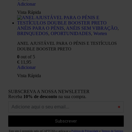
Adicionar
Vista Rápida
ANÉIS PARA O PÉNIS
,
ANÉIS SEM VIBRAÇÃO
,
BRINQUEDOS
,
OPORTUNIDADES
,
Worten
ANEL AJUSTÁVEL PARA O PÉNIS E TESTÍCULOS
DOUBLE BOOSTER PRETO
0
out of 5
€
11,95
Adicionar
Vista Rápida
SUBSCREVA A NOSSA NEWSLETTER
Receba
10% de desconto
na sua compra.
Este site é protegido pelo reCAPTCHA e aplica-se a
Politica de Privacidade
e
Termos de Serviço