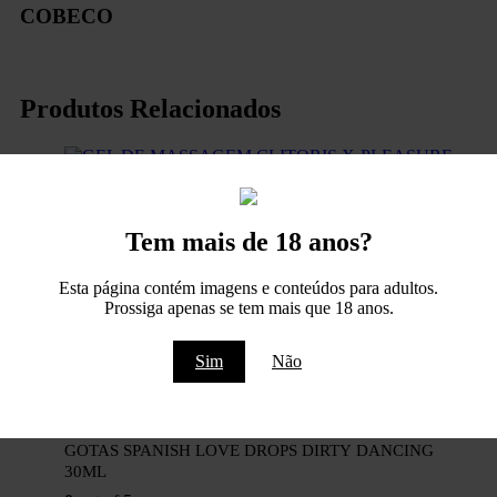
COBECO
Produtos Relacionados
Worten
GEL DE MASSAGEM CLITORIS X-PLEASURE PARA
Tem mais de 18 anos?
MULHER 20ML
0
out of 5
Esta página contém imagens e conteúdos para adultos.
€
12,95
Prossiga apenas se tem mais que 18 anos.
Adicionar
Vista Rápida
Sim
Não
AFRODISÍACOS
,
PHARMA
,
Worten
GOTAS SPANISH LOVE DROPS DIRTY DANCING
30ML