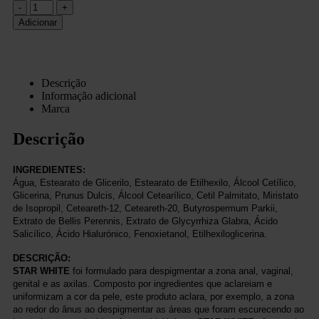
-
+
Adicionar
Descrição
Informação adicional
Marca
Descrição
INGREDIENTES:
Água, Estearato de Glicerilo, Estearato de Etilhexilo, Álcool Cetílico,
Glicerina, Prunus Dulcis, Álcool Cetearílico, Cetil Palmitato, Miristato
de Isopropil, Ceteareth-12, Ceteareth-20, Butyrospermum Parkii,
Extrato de Bellis Perennis, Extrato de Glycyrrhiza Glabra, Ácido
Salicílico, Ácido Hialurónico, Fenoxietanol, Etilhexiloglicerina.
DESCRIÇÃO:
STAR WHITE
foi formulado para despigmentar a zona anal, vaginal,
genital e as axilas. Composto por ingredientes que aclareiam e
uniformizam a cor da pele, este produto aclara, por exemplo, a zona
ao redor do ânus ao despigmentar as áreas que foram escurecendo ao