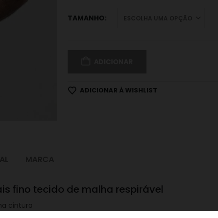
TAMANHO
ADICIONAR
ADICIONAR À WISHLIST
AL
MARCA
is fino tecido de malha respirável
na cintura