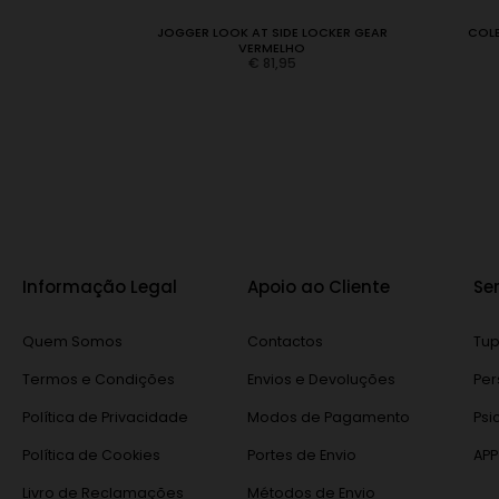
OCKER GEAR
JOGGER LOOK AT SIDE LOCKER GEAR
COLE
VERMELHO
€
81,95
Informação Legal
Apoio ao Cliente
Se
Quem Somos
Contactos
Tup
Termos e Condições
Envios e Devoluções
Per
Política de Privacidade
Modos de Pagamento
Psi
Política de Cookies
Portes de Envio
APP
Livro de Reclamações
Métodos de Envio