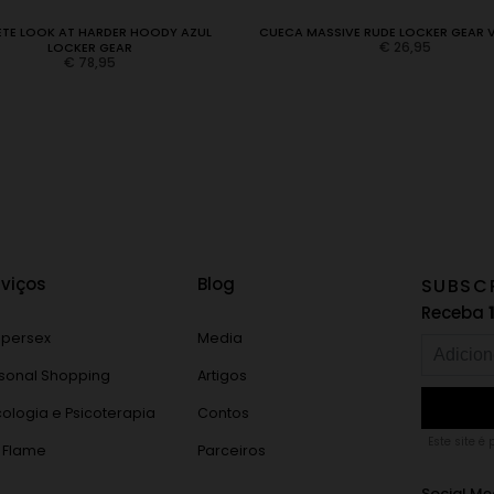
TE LOOK AT HARDER HOODY AZUL
CUECA MASSIVE RUDE LOCKER GEAR 
€
26,95
LOCKER GEAR
€
78,95
rviços
Blog
SUBSC
Receba
persex
Media
sonal Shopping
Artigos
cologia e Psicoterapia
Contos
Este site é
 Flame
Parceiros
Social Me