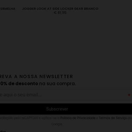
VERMELHA
JOGGER LOOK AT SIDE LOCKER GEAR BRANCO
JOCKSTRAP 
€
81,95
REVA A NOSSA NEWSLETTER
10% de desconto
na sua compra.
 protegido pelo reCAPTCHA e aplica-se a
Politica de Privacidade
e
Termos de Serviço
da
Google.
dia