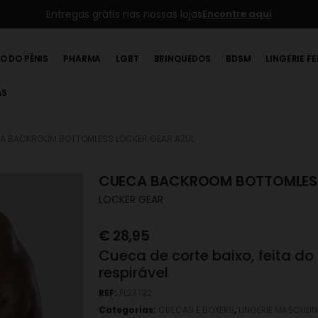
Entregas grátis nas nossas lojas
Encontre aqui
O DO PÉNIS
PHARMA
LGBT
BRINQUEDOS
BDSM
LINGERIE F
AS
A BACKROOM BOTTOMLESS LOCKER GEAR AZUL
CUECA BACKROOM BOTTOMLESS
LOCKER GEAR
€
28,95
Cueca de corte baixo, feita do
respirável
REF:
FL23732
Categorias:
CUECAS E BOXERS
,
LINGERIE MASCULI