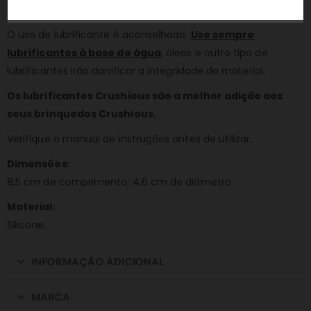
longe de fontes de luz e calor.
O uso de lubrificante é aconselhado.
Use sempre
lubrificantes à base de água
, óleos e outro tipo de
lubrificantes irão danificar a integridade do material.
Os lubrificantes Crushious são a melhor adição aos
seus brinquedos Crushious.
Verifique o manual de instruções antes de utilizar.
Dimensões:
8,5 cm de comprimento; 4,6 cm de diâmetro
Material:
Silicone.
INFORMAÇÃO ADICIONAL
MARCA