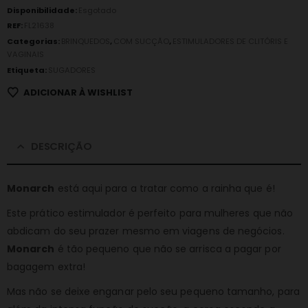
Disponibilidade:
Esgotado
REF:
FL21638
Categorias:
BRINQUEDOS
,
COM SUCÇÃO
,
ESTIMULADORES DE CLITÓRIS E
VAGINAIS
Etiqueta:
SUGADORES
ADICIONAR À WISHLIST
DESCRIÇÃO
Monarch
está aqui para a tratar como a rainha que é!
Este prático estimulador é perfeito para mulheres que não
abdicam do seu prazer mesmo em viagens de negócios.
Monarch
é tão pequeno que não se arrisca a pagar por
bagagem extra!
Mas não se deixe enganar pelo seu pequeno tamanho, para