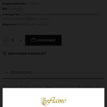
Disponibilidade:
Em stock
REF:
D-219083
Categorias:
DESPEDIDAS DE SOLTEIRO(A)
,
BRINCADEIRAS
,
BRINCADEIRAS
DIVERSAS
,
OPORTUNIDADES
,
Worten
Etiqueta:
DESPEDIDA DE SOLTEIRA
-
ADICIONAR
ADICIONAR À WISHLIST
DESCRIÇÃO
Esta embalagem da Naughty Confetti inclui 15 gramas de
CONFETTI
em quatro cores metálicas: vermelho, roxo, azul
e rosa.