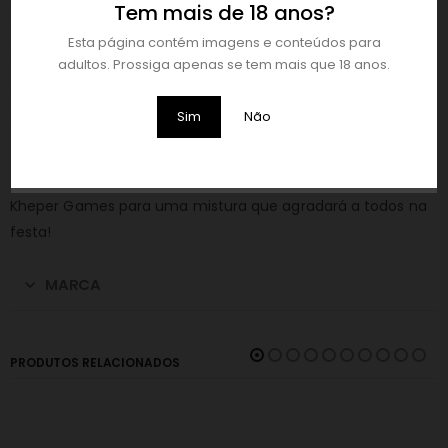
Confetti é uma parte obrigatória para despedidas de
Tem mais de 18 anos?
solteira, aniversários e qualquer outro evento que precise
Esta página contém imagens e conteúdos para
de um toque apimentado!
adultos. Prossiga apenas se tem mais que 18 anos.
Os confettis podem ser usados para decoração, convites
Sim
Não
de festas, para brindar um ano novo, para lançar em uma
festa surpresa, etc.
Também podem ser misturados com Confetti Boobs da
Kheper Games para uma mistura que agradará a todos na
festa!
MARCA
PRODUTOS RELACIONADOS