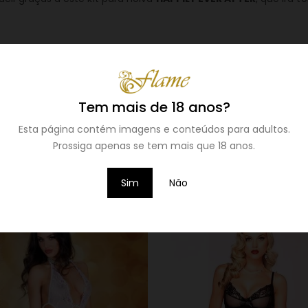
provocante.
ejo e cumplicidade.
com toques delicados.
a feminilidade com ousadia.
Tem mais de 18 anos?
Esta página contém imagens e conteúdos para adultos.
Prossiga apenas se tem mais que 18 anos.
Sim
Não