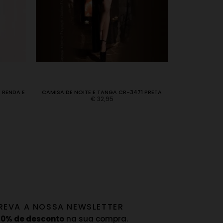
 RENDA E
CAMISA DE NOITE E TANGA CR-3471 PRETA
CAMISA DE N
€
32,95
REVA A NOSSA NEWSLETTER
10% de desconto
na sua compra.