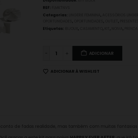
Disponibilidade:
Em stock
REF:
FLMKTNVS
Categorias:
LINGERIE FEMININA
,
ACESSÓRIOS LINGER
OPORTUNIDADES
,
OPORTUNIDADES
,
OUTLET
,
PRESENTE
Etiquetas:
BIJOUX
,
CASAMENTO
,
KIT
,
NOIVA
,
PRENDA
-
ADICIONAR
ADICIONAR À WISHLIST
conto de fadas realidade, mas também com muitas fantasias 
cil graças a este kit para noiva
HAPPILY EVER AFTER
, que irá t