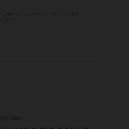
IE
,
BRINCADEIRAS
,
DESPEDIDAS DE SOLTEIRO(A)
,
S
,
ROUPA
à mistura.
ornar a lua-de-mel inesquecível para os dois.