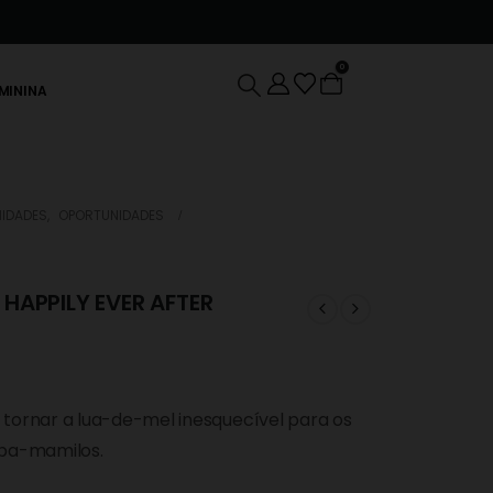
0
EMININA
IDADES
,
OPORTUNIDADES
 HAPPILY EVER AFTER
á tornar a lua-de-mel inesquecível para os
tapa-mamilos.