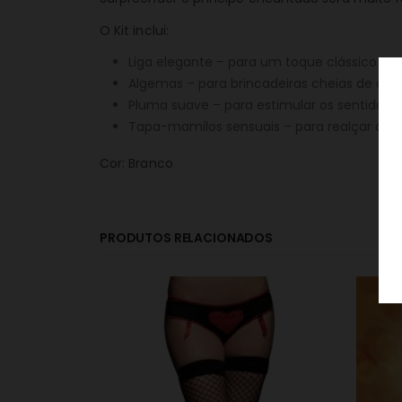
O Kit inclui:
Liga elegante – para um toque clássico e 
Algemas – para brincadeiras cheias de des
Pluma suave – para estimular os sentidos 
Tapa-mamilos sensuais – para realçar a su
Cor: Branco
PRODUTOS RELACIONADOS