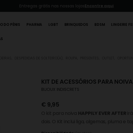
Entregas grátis nas nossas lojas
Encontre aqui
O DO PÉNIS
PHARMA
LGBT
BRINQUEDOS
BDSM
LINGERIE F
AS
DEIRAS
,
DESPEDIDAS DE SOLTEIRO(A)
,
ROUPA
,
PRESENTES
,
OUTLET
,
OPORTUN
KIT DE ACESSÓRIOS PARA NOIVA
BIJOUX INDISCRETS
€
9,95
O kit para noiva
HAPPILY EVER AFTER
ir
dois. O Kit inclui liga, algemas, pluma e 