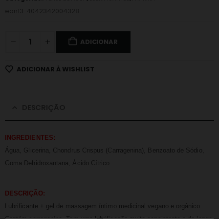
ean13: 4042342004328
ADICIONAR
ADICIONAR À WISHLIST
DESCRIÇÃO
INGREDIENTES:
Água, Glicerina, Chondrus Crispus (Carragenina), Benzoato de Sódio,
Goma Dehidroxantana, Ácido Cítrico.
DESCRIÇÃO:
Lubrificante + gel de massagem íntimo medicinal vegano e orgânico.
Contém carragenina. Tem uma lubrificação muito consistente e de longa