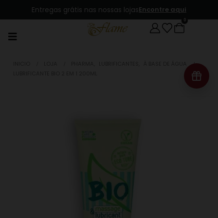
Entregas grátis nas nossas lojas
Encontre aqui
0
INICIO
LOJA
PHARMA
,
LUBRIFICANTES
,
À BASE DE ÁGUA
LUBRIFICANTE BIO 2 EM 1 200ML