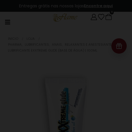
Entregas grátis nas nossas lojas
Encontre aqui
0
INICIO
LOJA
PHARMA
,
LUBRIFICANTES
,
ANAIS
,
RELAXANTES E ANESTESIANTES
LUBRIFICANTE EXXTREME GLIDE (BASE DE ÁGUA) | 100ML