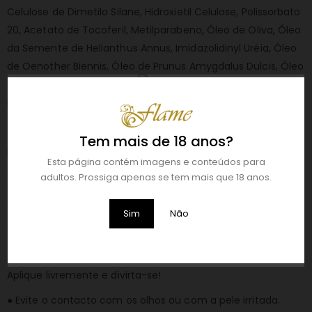
Celulose de Dimetilo Silane, Hidroxietil Celulose, Polissorbato
20, Acetato de Tocoferil, Metilparabeno, Óleo de Oliva, Óleo
da Semente de Helianthus Annus, Imidazolidinyl Uréia, Óleo
de Oenother Biennis, Óleo de Prunus Amygdalus Dulcis, Óleo
da Semente de Simondsia Chinensis, Tocoferol, Extracto de
Hyperycum Perforatum.
DESCRIÇÃO:
Tem mais de 18 anos?
Lubrificante
EXXTREME GLIDE
à base de água projectado
Esta página contém imagens e conteúdos para
especificamente para as necessidades extremas, como o
adultos. Prossiga apenas se tem mais que 18 anos.
sexo anal. A sua fórmula exclusiva, contém óleos especiais
que aumentam a elasticidade e ajudam a relaxar a pele e
Sim
Não
os músculos, e também tem um efeito anestésico leve.
USO RECOMENDADO:
Aplique livremente e divirta-se!
● Evite o contacto com os olhos ou com a pele irritada.