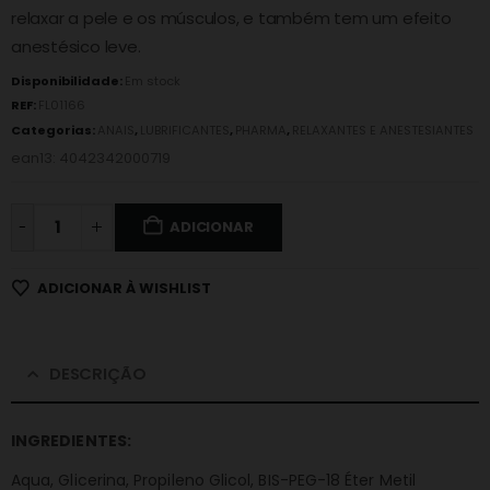
relaxar a pele e os músculos, e também tem um efeito
anestésico leve.
Disponibilidade:
Em stock
REF:
FL01166
Categorias:
ANAIS
,
LUBRIFICANTES
,
PHARMA
,
RELAXANTES E ANESTESIANTES
ean13: 4042342000719
-
ADICIONAR
ADICIONAR À WISHLIST
DESCRIÇÃO
INGREDIENTES:
Aqua, Glicerina, Propileno Glicol, BIS-PEG-18 Éter Metil