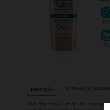
INFORMAÇÃO ADICION
DESCRIÇÃO
O lubrificante Orgie com efeito frio é um gel 