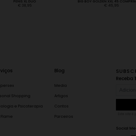
PENIS XL DUO
BIG BOY GOLDEN XXL 45 COMPRI
€
38,95
€
45,95
rviços
Blog
SUBSC
Receba
persex
Media
sonal Shopping
Artigos
cologia e Psicoterapia
Contos
Este site é
 Flame
Parceiros
Social Me