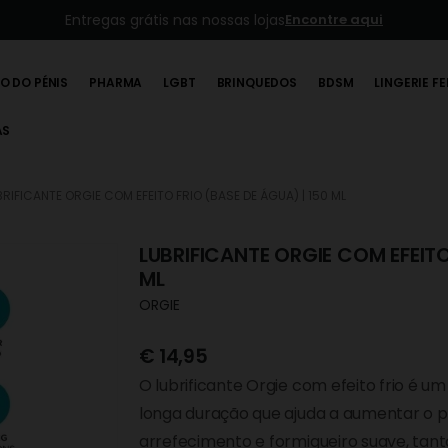
Entregas grátis nas nossas lojas
Encontre aqui
O DO PÉNIS
PHARMA
LGBT
BRINQUEDOS
BDSM
LINGERIE F
AS
BRIFICANTE ORGIE COM EFEITO FRIO (BASE DE ÁGUA) | 150 ML
LUBRIFICANTE ORGIE COM EFEITO
ML
ORGIE
€
14,95
O lubrificante Orgie com efeito frio é um
longa duração que ajuda a aumentar o pr
arrefecimento e formigueiro suave, ta