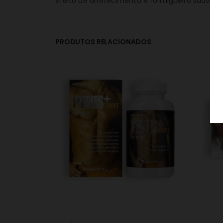
efeito de arrefecimento e formigueiro suave, 
PRODUTOS RELACIONADOS