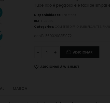
Tube não é pegajoso e é fácil de limpar e
Disponibilidade:
Em stock
REF:
FL37080
Categorias:
COM EFEITO FRIO
,
LUBRIFICANTES
,
PHA
ean13: 5600298351072
ADICIONAR
ADICIONAR À WISHLIST
AL
MARCA
íntimo à base de água, inodoro e de longa duração que ajuda a 