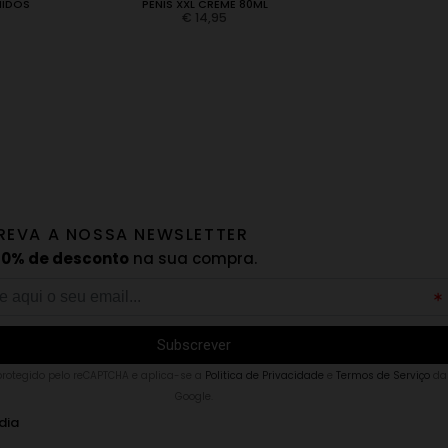
MIDOS
PENIS XXL CREME 80ML
PERFUME CO
€
14,95
REVA A NOSSA NEWSLETTER
10% de desconto
na sua compra.
 protegido pelo reCAPTCHA e aplica-se a
Politica de Privacidade
e
Termos de Serviço
da
Google.
dia