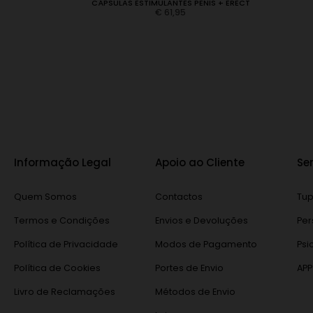
 PARA HOMEM
CÁPSULAS ESTIMULANTES PENIS + ERECT
€
61,95
L
Informação Legal
Apoio ao Cliente
Se
Quem Somos
Contactos
Tup
Termos e Condições
Envios e Devoluções
Per
Política de Privacidade
Modos de Pagamento
Psi
Política de Cookies
Portes de Envio
APP
Livro de Reclamações
Métodos de Envio