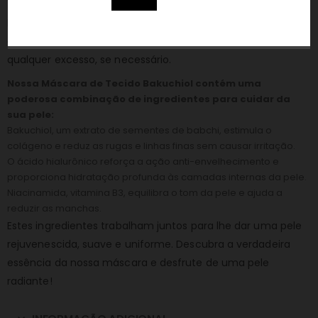
Massaje suavemente o sérum restante com as pontas dos
dedos até que seja totalmente absorvido e remova
qualquer excesso, se necessário.
Nossa Máscara de Tecido Bakuchiol contém uma
poderosa combinação de ingredientes para cuidar da
sua pele:
Bakuchiol, um extrato de sementes de babchi, estimula o
colágeno e reduz as rugas e linhas finas sem causar irritação.
O ácido hialurônico reforça a ação anti-envelhecimento e
proporciona hidratação profunda às camadas internas da pele.
Niacinamida, vitamina B3, equilibra o tom da pele e ajuda a
reduzir as manchas.
Estes ingredientes trabalham juntos para lhe dar uma pele
rejuvenescida, suave e uniforme. Descubra a verdadeira
essência da nossa máscara e desfrute de uma pele
radiante!