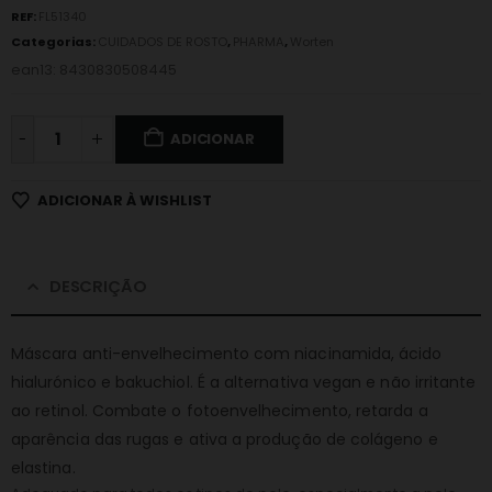
REF:
FL51340
Categorias:
CUIDADOS DE ROSTO
,
PHARMA
,
Worten
ean13: 8430830508445
-
ADICIONAR
ADICIONAR À WISHLIST
DESCRIÇÃO
Máscara anti-envelhecimento com niacinamida, ácido
hialurónico e bakuchiol. É a alternativa vegan e não irritante
ao retinol. Combate o fotoenvelhecimento, retarda a
aparência das rugas e ativa a produção de colágeno e
elastina.