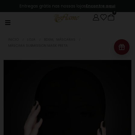
Entregas grátis nas nossas lojas
Encontre aqui
0
INICIO
LOJA
BDSM
,
MÁSCARAS
MÁSCARA SUBMISSION MASK PRETA