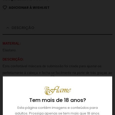
ADICIONAR À WISHLIST
DESCRIÇÃO
MATERIAL:
Elastano.
DESCRIÇÃO:
Esta confortável máscara de submissão foi criada para ajustar-se
perfeitamente à cabeça e fecha-se facilmente na parte de trás graças ao
fecho zíper. O tecido permite apenas que passe um pouco de luz,
impedindo a visão, despertando outros sentidos. Esta máscara integral e
brilhante pode ser usada por ele ou por ela, e o tecido fino e leve permite
Tem mais de 18 anos?
respirar e ouvir qualquer ruído por mais pequeno que seja. Esta máscara
possui a zona da boca com uma abertura, assim terá acesso à boca do
Esta página contém imagens e conteúdos para
utilizador e depois… Basta usar a sua imaginação.
adultos. Prossiga apenas se tem mais que 18 anos.