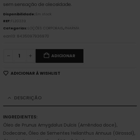
sem sensação de oleosidade.
Disponibilidade:
Em stock
REF:
FL20239
Categorias:
LOÇÕES CORPORAIS
,
PHARMA
ean13: 8435097936970
ADICIONAR
ADICIONAR À WISHLIST
DESCRIÇÃO
INGREDIENTES:
Óleo de Prunus Amygdalus Dulcis (Amêndoa doce),
Dodecane, Óleo de Sementes Helianthus Annuus (Girassol),