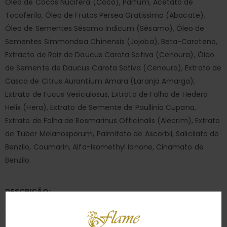
Óleo de Cocos Nucifera (Côco), Parfum, Acetato de
Tocoferilo, Óleo de Frutos Persea Gratissima (Abacate),
Óleo de Sementes Sésamo Indicum (Sésamo), Óleo de
Sementes Simmondsia Chinensis (Jojoba), Beta-Caroteno,
Extracto de Raiz de Daucus Carota Sativa (Cenoura), Óleo
de Semente de Daucus Carota Sativa (Cenoura), Extrato de
Casca de Citrus Aurantium Amara (Laranja Amarga),
Extrato de Fucus Vesiculosus, Extrato de Folha de Hedera
Helix (Hera), Extrato de Semente de Paullinia Cupana,
Extrato de Folha de Rosmarinus Officinalis (Alecrim), Extrato
de Tuber Melanosporum, Palmitato de Ascorbil, Salicilato de
Benzilo, Coumarin, Alfa-Isomethyl Ionone, Cinamato de
Benzilo.
DESCRIÇÃO:
O
BRONZING INTENSIFIER DRY OIL
da coleção
PRETTY BUT
WILD
é um óleo bronzeador seco à base de extratos de