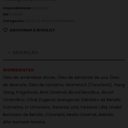
Disponibilidade:
Esgotado
REF:
FL16695
Categorias:
ÓLEOS DE MASSAGEM
,
PHARMA
ADICIONAR À WISHLIST
DESCRIÇÃO
INGREDIENTES:
Óleo de amêndoas doces, Óleo de semente de uva, Óleo
de abacate, Óleo de cártamo, Vitamina E (Tocoferol), Ylang
Ylang, Fragrância, Amil Cinamal, Álcool Benzílico, Álcool
Cinamílico, Citral, Eugenol, Isoeugenol, Salicilato de Benzila,
Cumarina, D-Limoneno, Geraniol, Liral, Farsenol, Lilial, Linalol,
Benzoato de Benzilo, Citronelol, Hexilo Cinamal, Aldeído,
Alfa-Isometil-Ionona.