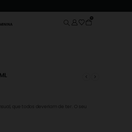
0
EMININA
0ML
sual, que todos deveriam de ter. O seu