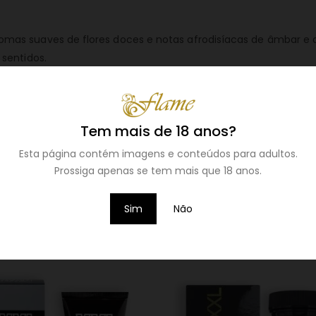
mas suaves de flores doces e notas afrodisíacas de âmbar e a
sentidos.
Tem mais de 18 anos?
Esta página contém imagens e conteúdos para adultos.
Prossiga apenas se tem mais que 18 anos.
Sim
Não