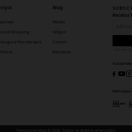
rviços
Blog
SUBSC
Receba
persex
Media
sonal Shopping
Artigos
cologia e Psicoterapia
Contos
Este site é
 Flame
Parceiros
Social Me
Métodos 
Flame Love Shop © 2026. Todos os direitos reservados