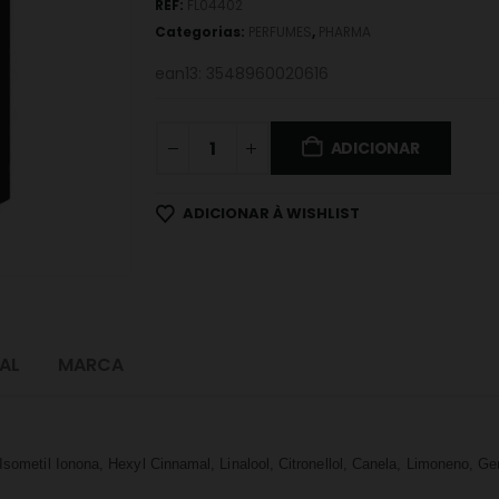
REF:
FL04402
Categorias:
PERFUMES
,
PHARMA
ean13: 3548960020616
ADICIONAR
ADICIONAR À WISHLIST
AL
MARCA
 Isometil Ionona, Hexyl Cinnamal, Linalool, Citronellol, Canela, Limoneno, G