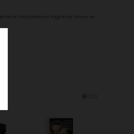
lmíscar. Esta poderosa fragrância tornou-se