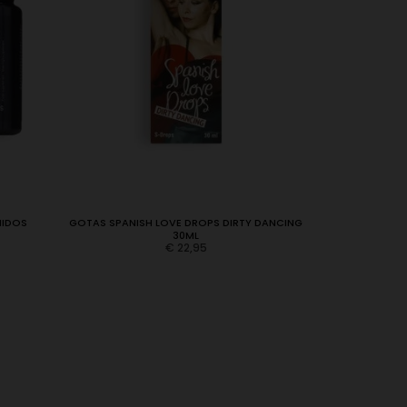
MIDOS
GOTAS SPANISH LOVE DROPS DIRTY DANCING
CÁPSULAS E
30ML
€
22,95