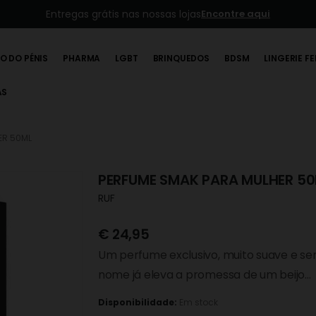
Entregas grátis nas nossas lojas
Encontre aqui
O DO PÉNIS
PHARMA
LGBT
BRINQUEDOS
BDSM
LINGERIE F
AS
ER 50ML
PERFUME SMAK PARA MULHER 5
RUF
€
24,95
Um perfume exclusivo, muito suave e sen
nome já eleva a promessa de um beijo…
Disponibilidade:
Em stock