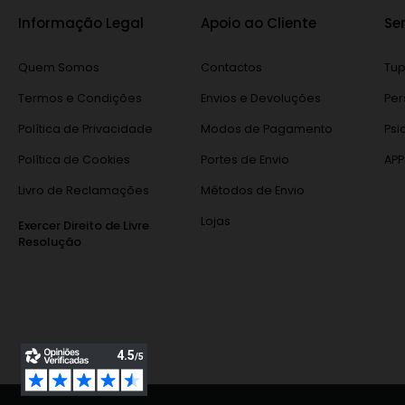
Informação Legal
Apoio ao Cliente
Se
Quem Somos
Contactos
Tup
Termos e Condições
Envios e Devoluções
Per
Política de Privacidade
Modos de Pagamento
Psi
Política de Cookies
Portes de Envio
APP
Livro de Reclamações
Métodos de Envio
Lojas
Exercer Direito de Livre
Resolução