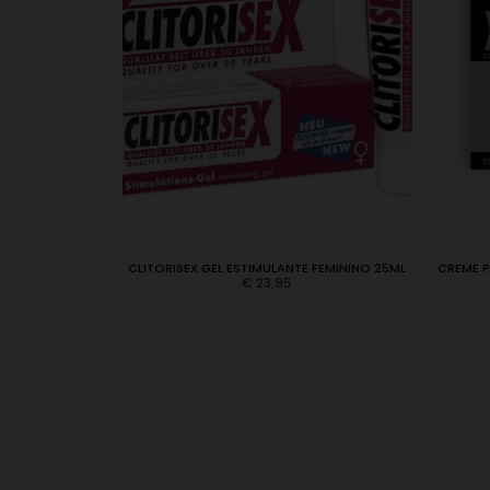
E ME! 20ML
CLITORISEX GEL ESTIMULANTE FEMININO 25ML
CREME P
€
23,95