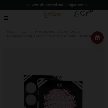
MBWay disponível para pagamento
0
INICIO
LOJA
BRINCADEIRAS
,
JOGOS ERÓTICOS
RASPADINHA FOREPLAY FANATICS! SCRATCH LOVERS! SECRET PLAY