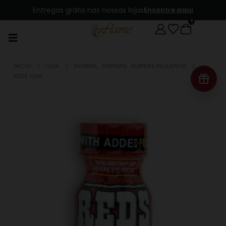
Entregas grátis nas nossas lojas
Encontre aqui
0
INICIO
LOJA
PHARMA
,
POPPERS
,
POPPERS PEQUENOS
REDS 10ML