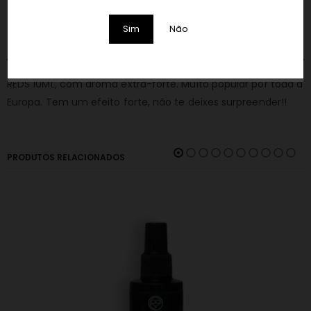
Sim
Não
DESCRIÇÃO
REDS 10ML, com aroma extra-forte. Muito popular por toda a
Europa. Tem um efeito forte, não te deixes surpreender!!
PRODUTOS RELACIONADOS