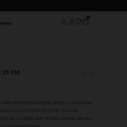
MBWa
0
EMININA
| 25 CM
 realmente importante, então a satisfação
strap-on oco FLESH HOLLOW. O arnês
anhos e o dildo sem ftalato, devido ao seu
 mais importantes.