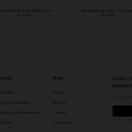
ONECA INSUFLÁVEL GREEDY GILF
ESTIMULADOR CANDY PIE PLU
€
33,95
€
19,95
rviços
Blog
SUBSC
Receba
persex
Media
sonal Shopping
Artigos
cologia e Psicoterapia
Contos
Este site é
 Flame
Parceiros