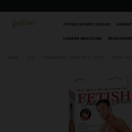
is nas nossas lojas
Encontre aqui
POTENCIADORES SEXUAIS
AUMENT
LINGERIE MASCULINA
BRINCADEIR
INICIO
LOJA
BRINQUEDOS
,
STRAP-ON´S
,
OCOS
STRAP-ON 