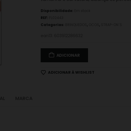
Disponibilidade:
Em stock
REF:
FL02443
Categorias:
BRINQUEDOS
,
OCOS
,
STRAP-ON´S
ean13: 603912286632
ADICIONAR
ADICIONAR À WISHLIST
AL
MARCA