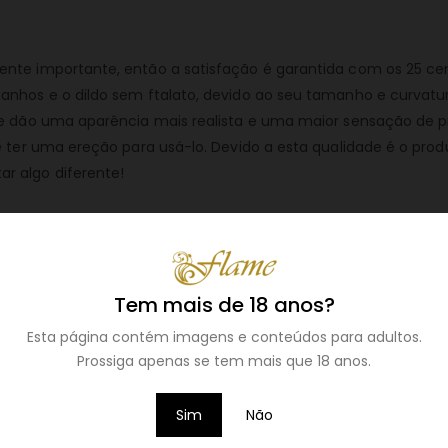
ente importante, então a satisfação é garantida com os 25 c
anhos e o dildo sem ftalato, devido ao seu tamanho e curvatur
que dão uma aparência mais realista e uma maior sensação de
de ter uma ereção para usá-lo. Devido a esta qualidade é o pr
r algo diferente!
ar com bastante lubrificante.
Tem mais de 18 anos?
Esta página contém imagens e conteúdos para adultos.
Prossiga apenas se tem mais que 18 anos.
o.
Sim
Não