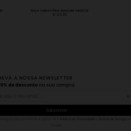
MP
BALA VIBRATÓRIA RING ME SWEETIE
VIBRADOR BRI
€
44,95
REVA A NOSSA NEWSLETTER
10% de desconto
na sua compra.
 protegido pelo reCAPTCHA e aplica-se a
Politica de Privacidade
e
Termos de Serviço
da
Google.