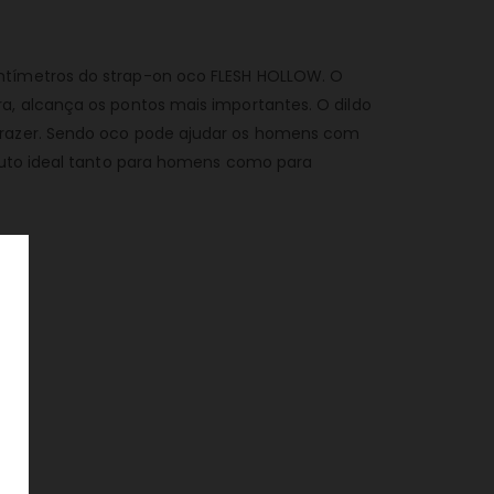
entímetros do strap-on oco FLESH HOLLOW. O
a, alcança os pontos mais importantes. O dildo
 prazer. Sendo oco pode ajudar os homens com
oduto ideal tanto para homens como para