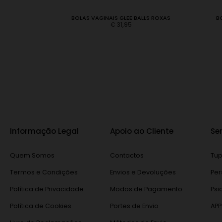
ME DARLING
BOLAS VAGINAIS GLEE BALLS ROXAS
B
€
31,95
Informação Legal
Apoio ao Cliente
Se
Quem Somos
Contactos
Tup
Termos e Condições
Envios e Devoluções
Per
Política de Privacidade
Modos de Pagamento
Psi
Política de Cookies
Portes de Envio
APP