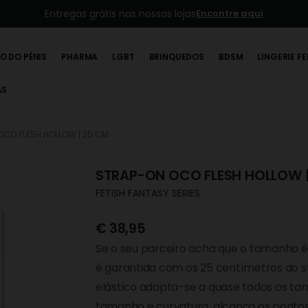
O DO PÉNIS
PHARMA
LGBT
BRINQUEDOS
BDSM
LINGERIE F
AS
OCO FLESH HOLLOW | 25 CM
STRAP-ON OCO FLESH HOLLOW 
FETISH FANTASY SERIES
€
38,95
Se o seu parceiro acha que o tamanho é
é garantida com os 25 centímetros do 
elástico adapta-se a quase todos os tam
tamanho e curvatura, alcança os pontos