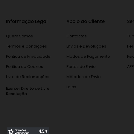
Informação Legal
Apoio ao Cliente
Se
Quem Somos
Contactos
Tup
Termos e Condições
Envios e Devoluções
Per
Política de Privacidade
Modos de Pagamento
Psi
Política de Cookies
Portes de Envio
APP
Livro de Reclamações
Métodos de Envio
Lojas
Exercer Direito de Livre
Resolução