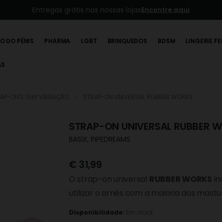
Entregas grátis nas nossas lojas
Encontre aqui
O DO PÉNIS
PHARMA
LGBT
BRINQUEDOS
BDSM
LINGERIE F
AS
AP-ON'S SEM VIBRAÇÃO
STRAP-ON UNIVERSAL RUBBER WORKS
STRAP-ON UNIVERSAL RUBBER 
BASIX
,
PIPEDREAMS
€
31,99
O strap-on universal
RUBBER WORKS
in
utilizar o arnês com a maioria dos mast
Disponibilidade:
Em stock