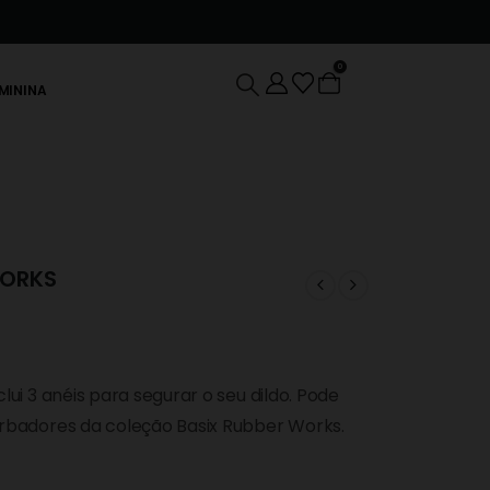
0
EMININA
WORKS
clui 3 anéis para segurar o seu dildo. Pode
urbadores da coleção Basix Rubber Works.