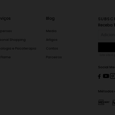
rviços
Blog
SUBSC
Receba
persex
Media
sonal Shopping
Artigos
cologia e Psicoterapia
Contos
Este site é
 Flame
Parceiros
Social Me
Métodos 