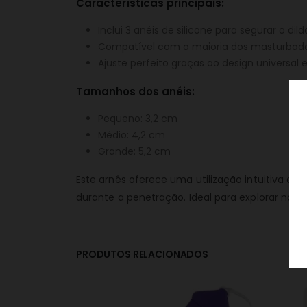
Características principais:
Inclui 3 anéis de silicone para segurar o di
Compatível com a maioria dos masturbador
Ajuste perfeito graças ao design universal
Tamanhos dos anéis:
Pequeno: 3,2 cm
Médio: 4,2 cm
Grande: 5,2 cm
Este arnês oferece uma utilização intuitiva e
durante a penetração. Ideal para explorar nov
PRODUTOS RELACIONADOS