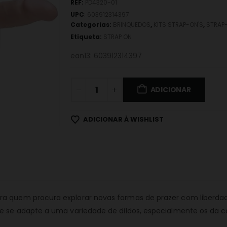
REF:
PD4320-01
UPC
:
603912314397
Categorias:
BRINQUEDOS
,
KITS STRAP-ON'S
,
STRAP
Etiqueta:
STRAP ON
ean13: 603912314397
ADICIONAR
ADICIONAR À WISHLIST
ra quem procura explorar novas formas de prazer com liberdade 
ue se adapte a uma variedade de dildos, especialmente os da c