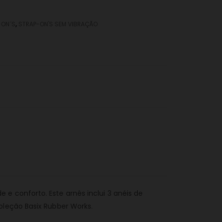
-ON´S
,
STRAP-ON'S SEM VIBRAÇÃO
e conforto. Este arnês inclui 3 anéis de
oleção Basix Rubber Works.