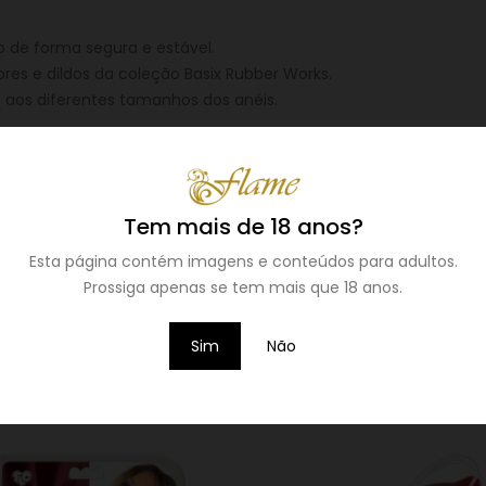
ldo de forma segura e estável.
es e dildos da coleção Basix Rubber Works.
 e aos diferentes tamanhos dos anéis.
Tem mais de 18 anos?
Esta página contém imagens e conteúdos para adultos.
 confortável, tornando a experiência mais prazerosa, ao mesmo
Prossiga apenas se tem mais que 18 anos.
as dinâmicas e aumentar o prazer nas suas aventuras íntimas.
Sim
Não