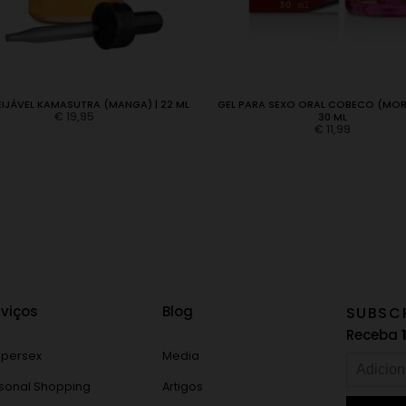
EIJÁVEL KAMASUTRA (MANGA) | 22 ML
GEL PARA SEXO ORAL COBECO (MOR
€
19,95
30 ML
€
11,99
rviços
Blog
SUBSC
Receba
persex
Media
sonal Shopping
Artigos