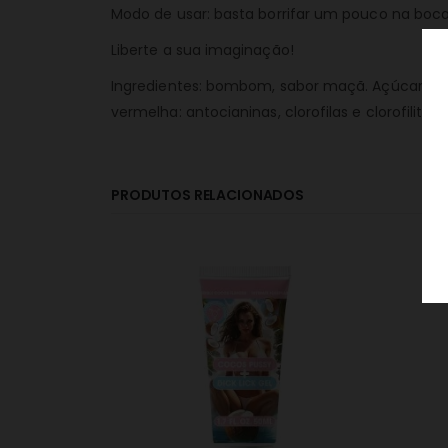
Modo de usar: basta borrifar um pouco na boca
Liberte a sua imaginação!
Ingredientes: bombom, sabor maçã. Açúcar, xaro
vermelha: antocianinas, clorofilas e clorofilitas, 
PRODUTOS RELACIONADOS