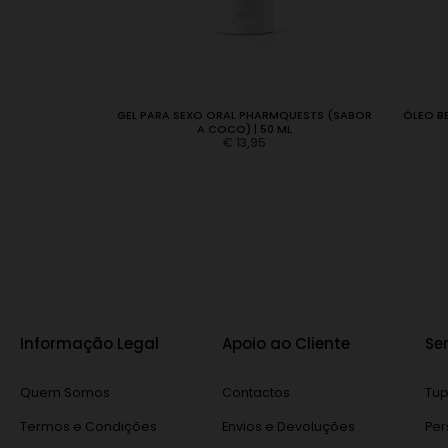
SWEET KISSES
GEL PARA SEXO ORAL PHARMQUESTS (SABOR
ÓLEO B
A COCO) | 50 ML
€
13,95
Informação Legal
Apoio ao Cliente
Se
Quem Somos
Contactos
Tup
Termos e Condições
Envios e Devoluções
Per