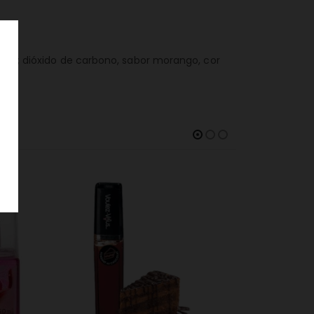
lico; dióxido de carbono, sabor morango, cor