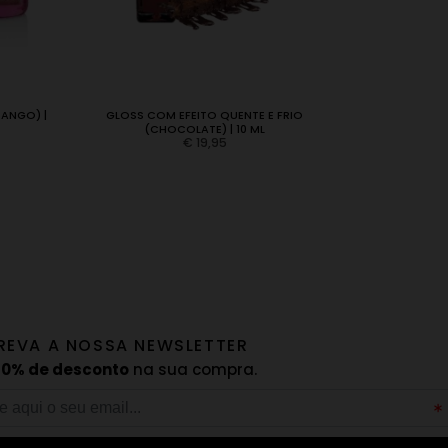
ANGO) |
GLOSS COM EFEITO QUENTE E FRIO
SPRAY PAR
(CHOCOLATE) | 10 ML
(
€
19,95
REVA A NOSSA NEWSLETTER
10% de desconto
na sua compra.