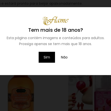
 e estará pronto para beijar apaixonadamente.
pe de milho, lactose (do leite), regulador de acidez: ácido má
azul brilhante fcf.
Tem mais de 18 anos?
Esta página contém imagens e conteúdos para adultos.
Prossiga apenas se tem mais que 18 anos.
Sim
Não