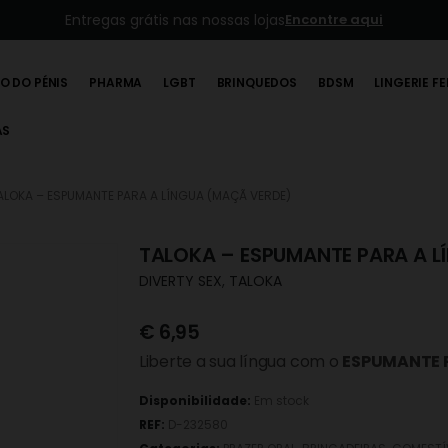
Entregas grátis nas nossas lojas
Encontre aqui
O DO PÉNIS
PHARMA
LGBT
BRINQUEDOS
BDSM
LINGERIE F
AS
ALOKA – ESPUMANTE PARA A LÍNGUA (MAÇÃ VERDE)
TALOKA – ESPUMANTE PARA A L
DIVERTY SEX
,
TALOKA
€
6,95
Liberte a sua língua com o
ESPUMANTE 
Disponibilidade:
Em stock
REF:
D-232580