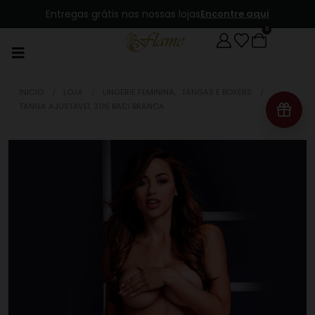
Entregas grátis nas nossas lojas
Encontre aqui
0
INICIO
LOJA
LINGERIE FEMININA
,
TANGAS E BOXERS
TANGA AJUSTÁVEL 3116 BACI BRANCA