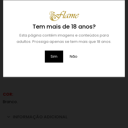
sensualidade apostando no contraste que apresenta a fita
acetinada branca na frente. Com a qualidade a que a
BACI
nos habitua, também a sua embalagem é brilhante e
apresenta uma imagem bastante ilustrativa.
Tem mais de 18 anos?
USO RECOMENDADO:
Esta página contém imagens e conteúdos para
Lavar com água fria separadamente, secar ao ar, não usar
adultos. Prossiga apenas se tem mais que 18 anos.
lixívia.
Sim
Não
FORMATO:
1 peça.
Inclui:
Tanga.
COR:
Branco.
INFORMAÇÃO ADICIONAL