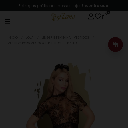
Entregas grátis nas nossas lojas
Encontre aqui
0
INICIO
LOJA
LINGERIE FEMININA
,
VESTIDOS
VESTIDO POISON COOKIE PENTHOUSE PRETO