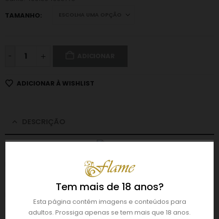
TAMANHO
-
ADICIONAR
ADICIONAR À WISHLIST
DESCRIÇÃO
Vestido de renda com detalhes em renda de pestanas.
Inclui tanga e adereço a combinar.
Como limpar:
Tem mais de 18 anos?
Lavar à mão. Não utilizar lixívia. Não engomar. Não lavar a
Esta página contém imagens e conteúdos para
seco.
adultos. Prossiga apenas se tem mais que 18 anos.